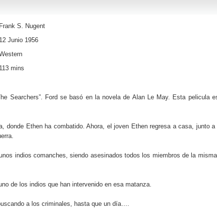
Frank S. Nugent
12 Junio 1956
Western
113 mins
l “The Searchers”. Ford se basó en la novela de Alan Le May. Esta pelicula e
na, donde Ethen ha combatido. Ahora, el joven Ethen regresa a casa, junto a
erra.
r unos indios comanches, siendo asesinados todos los miembros de la misma
uno de los indios que han intervenido en esa matanza.
buscando a los criminales, hasta que un día….