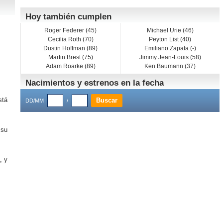
Hoy también cumplen
Roger Federer (45)
Michael Urie (46)
Cecilia Roth (70)
Peyton List (40)
Dustin Hoffman (89)
Emiliano Zapata (-)
Martin Brest (75)
Jimmy Jean-Louis (58)
Adam Roarke (89)
Ken Baumann (37)
Nacimientos y estrenos en la fecha
stá
DD/MM
/
 su
, y