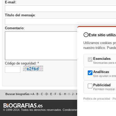
E-mail
:
Titulo del mensaje
:
Comentario
:
Este sitio utili
Utilizamos cookies pr
nuestro tráfico. Pued
Esenciales
Necesarias para e
Código de seguridad: *
Analíticas
Nos ayudan a enten
Publicidad
Permiten mostrar 
Buscar biografías >
A
-
B
-
C
-
D
-
E
-
F
-
G
-
H
-
I
-
J
-
K
-
L
-
M
-
N
-
O
-
P
-
Q
-
R
-
S
Política de privacidad
·
Po
© 1999-2014. Todos los derechos reservados.
Condiciones de uso
y
Política de Privacid