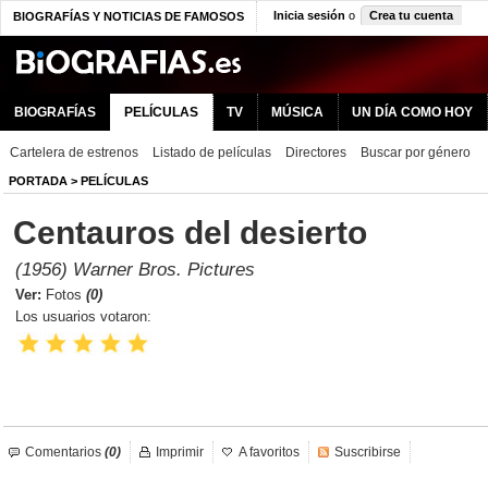
Inicia sesión
o
Crea tu cuenta
BIOGRAFÍAS Y NOTICIAS DE FAMOSOS
BIOGRAFÍAS
PELÍCULAS
TV
MÚSICA
UN DÍA COMO HOY
Cartelera de estrenos
Listado de películas
Directores
Buscar por género
PORTADA
>
PELÍCULAS
Centauros del desierto
(1956) Warner Bros. Pictures
Ver:
Fotos
(0)
Los usuarios votaron:
Comentarios
(0)
Imprimir
A favoritos
Suscribirse