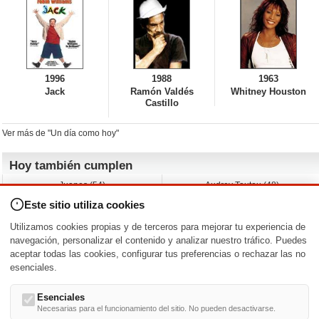
1996
1988
1963
Jack
Ramón Valdés
Whitney Houston
Castillo
Ver más de "Un día como hoy"
Hoy también cumplen
Juanes (54)
Audrey Tautou (48)
Liz Vassey (54)
Melanie Griffith (69)
Este sitio utiliza cookies
Jessica Capshaw (50)
Gillian Anderson (58)
Sam Elliott (82)
The Edge (65)
Utilizamos cookies propias y de terceros para mejorar tu experiencia de
Jarvis Hayes (45)
Anna Kendrick (41)
navegación, personalizar el contenido y analizar nuestro tráfico. Puedes
aceptar todas las cookies, configurar tus preferencias o rechazar las no
Nacimientos y estrenos en la fecha
esenciales.
DD/MM
/
Esenciales
Necesarias para el funcionamiento del sitio. No pueden desactivarse.