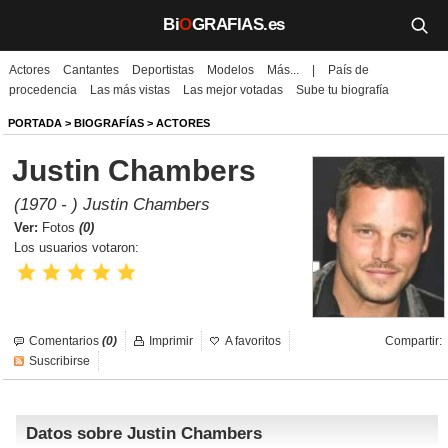
Bi
O
GRAFIAS.es
Actores
Cantantes
Deportistas
Modelos
Más...
|
País de
Biografías
procedencia
Las más vistas
Las mejor votadas
Sube tu biografía
Películas
PORTADA
>
BIOGRAFÍAS
>
ACTORES
Justin Chambers
TV
(1970 - ) Justin Chambers
Música
Ver:
Fotos
(0)
Los usuarios votaron:
Un día como hoy
Videos
Comentarios
(0)
Imprimir
A favoritos
Compartir:
Galerías
Suscribirse
Noticias
Datos sobre Justin Chambers
Iniciar sesión
Crear cuenta