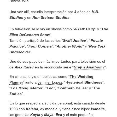
Nueva York.
Una vez allí, estudió interpretación por 4 años en
H.B.
Studios
y en
Ron Stetson Studios
.
En televisión se lo vio en shows como “
e-Talk Daily
” y “
The
Ellen DeGeneres Show
”.
También participó de las series “
Swift Justice
”, “
Private
Practice
”, “
Four Corners
”, “
Another World
” y “
New York
Undercover
”.
Uno de sus papeles más importantes para televisión es el
de
Alex Karev
en la reconocida serie “
Grey´s Anathomy
”.
En cine se lo vio en películas como “
The Wedding
Planner
” junto a
Jennifer Lopez
, “
Hysterical Blindness
”,
“
Los Mosqueteros
”, “
Leo
”, “
Southern Belles
” y “
The
Zodiac
”.
En lo que respecta a su vida personal, está casado desde
1993 con
Keisha
, ex modelo, y tiene cinco hijos:
Isabella
,
las gemelas
Kayla
y
Maya
,
Eva
y el más pequeño,