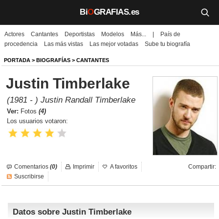
Bi
O
GRAFIAS.es
Actores
Cantantes
Deportistas
Modelos
Más...
|
País de
Biografías
procedencia
Las más vistas
Las mejor votadas
Sube tu biografía
Películas
PORTADA
>
BIOGRAFÍAS
>
CANTANTES
Justin Timberlake
TV
(1981 - ) Justin Randall Timberlake
Música
Ver:
Fotos
(4)
Los usuarios votaron:
Un día como hoy
Videos
Comentarios
(0)
Imprimir
A favoritos
Compartir:
Galerías
Suscribirse
Noticias
Datos sobre Justin Timberlake
Iniciar sesión
Crear cuenta