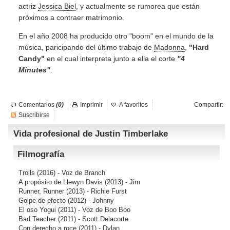
actriz
Jessica Biel
, y actualmente se rumorea que están
próximos a contraer matrimonio.
En el año 2008 ha producido otro "boom" en el mundo de la
música, paricipando del último trabajo de
Madonna
,
"Hard
Candy"
en el cual interpreta junto a ella el corte
"4
Minutes"
.
Comentarios
(0)
Imprimir
A favoritos
Compartir:
Suscribirse
Vida profesional de Justin Timberlake
Filmografía
Trolls
(2016) - Voz de Branch
A propósito de Llewyn Davis
(2013) - Jim
Runner, Runner
(2013) - Richie Furst
Golpe de efecto
(2012) - Johnny
El oso Yogui
(2011) - Voz de Boo Boo
Bad Teacher
(2011) - Scott Delacorte
Con derecho a roce
(2011) - Dylan