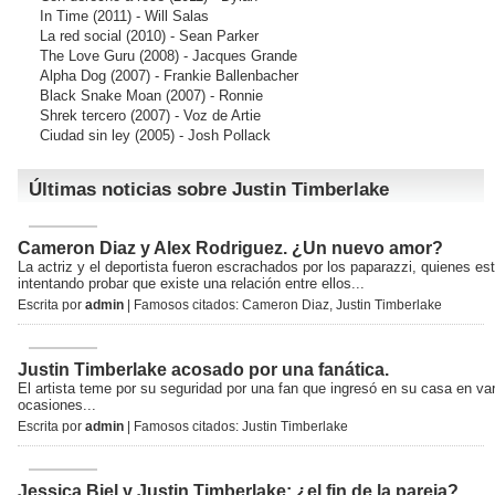
In Time
(2011) - Will Salas
La red social
(2010) - Sean Parker
The Love Guru
(2008) - Jacques Grande
Alpha Dog
(2007) - Frankie Ballenbacher
Black Snake Moan
(2007) - Ronnie
Shrek tercero
(2007) - Voz de Artie
Ciudad sin ley
(2005) - Josh Pollack
Últimas noticias sobre Justin Timberlake
Cameron Diaz y Alex Rodriguez. ¿Un nuevo amor?
La actriz y el deportista fueron escrachados por los paparazzi, quienes es
intentando probar que existe una relación entre ellos...
Escrita por
admin
| Famosos citados:
Cameron Diaz
,
Justin Timberlake
Justin Timberlake acosado por una fanática.
El artista teme por su seguridad por una fan que ingresó en su casa en va
ocasiones...
Escrita por
admin
| Famosos citados:
Justin Timberlake
Jessica Biel y Justin Timberlake: ¿el fin de la pareja?