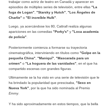
trabajar como actriz de teatro en Canadá y aparecer en
episodios de múltiples series de televisión, entre ellas
"La
fuga de Logan"
,
"Starsky y Hutch"
,
"Los Ángeles de
Charlie"
o
"El increíble Hulk"
.
Luego, ya acercándose los 80, Cattrall realiza algunas
apariciones en las comedias
"Porky's"
y
"Loca academia
de policía"
.
Posteriormente comienza a formarse su trayectoria
cinematográfica, interviniendo en títulos como
"Golpe en la
pequeña China"
,
"Maniquí"
,
"Mascarada para un
crimen"
o
"La hoguera de las vanidades"
, en el que ha
compartido escenas con grandes figuras.
Ultimamente se la ha visto en una serie de televisión que le
ha brindado la popularidad que prescisaba,
"Sexo en
Nueva York"
, por la que ha sido nominada al Premio
Emmy
.
Y ha sido aproximadamente en estos tiempos, que la bella