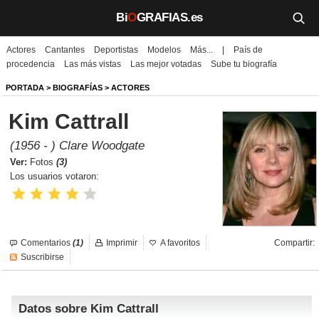
Bi
O
GRAFIAS.es
Actores
Cantantes
Deportistas
Modelos
Más...
|
País de
Biografías
procedencia
Las más vistas
Las mejor votadas
Sube tu biografía
Películas
PORTADA
>
BIOGRAFÍAS
>
ACTORES
Kim Cattrall
TV
(1956 - ) Clare Woodgate
Música
Ver:
Fotos
(3)
Los usuarios votaron:
Un día como hoy
Videos
Comentarios
(1)
Imprimir
A favoritos
Compartir:
Galerías
Suscribirse
Noticias
Datos sobre Kim Cattrall
Iniciar sesión
Crear cuenta