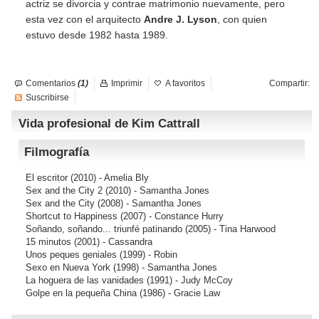
actriz se divorcia y contrae matrimonio nuevamente, pero
esta vez con el arquitecto
Andre J. Lyson
, con quien
estuvo desde 1982 hasta 1989.
Comentarios
(1)
Imprimir
A favoritos
Compartir:
Suscribirse
Vida profesional de Kim Cattrall
Filmografía
El escritor
(2010) - Amelia Bly
Sex and the City 2
(2010) - Samantha Jones
Sex and the City
(2008) - Samantha Jones
Shortcut to Happiness
(2007) - Constance Hurry
Soñando, soñando... triunfé patinando
(2005) - Tina Harwood
15 minutos
(2001) - Cassandra
Unos peques geniales
(1999) - Robin
Sexo en Nueva York
(1998) - Samantha Jones
La hoguera de las vanidades
(1991) - Judy McCoy
Golpe en la pequeña China
(1986) - Gracie Law