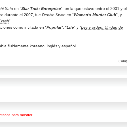
hi Sato
en “
Star Trek: Enterprise
”, en la que estuvo entre el 2001 y el
ce
durante el 2007, fue
Denise Kwon
en “
Women's Murder Club
”, y
Crash
”.
paciones como invitada en “
Popular
”, “
Life
” y “
Ley y orden: Unidad de
bla fluidamente koreano, inglés y español.
Compa
tarios para mostrar.