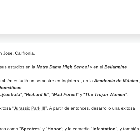
 Jose, Califronia.
 sus estudios en la
Notre Dame High School
y en el
Bellarmine
también estudió un semestre en Inglaterra, en la
Academia de Música 
Dramáticas
.
Lysistrata
”, “
Richard III
”, “
Mad Forest
” y “
The Trojan Women
”.
itosa “
Jurassic Park III
”. A partir de entonces, desarrolló una exitosa
amas como “
Spectres
” y “
Honor
”; y la comedia “
Infestation
”, y también