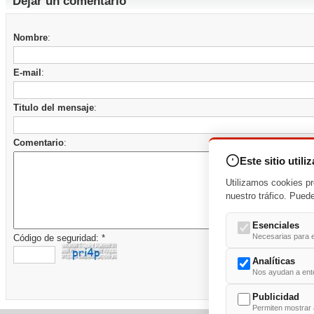
Dejar un comentario
Nombre
:
E-mail
:
Titulo del mensaje
:
Comentario
:
Este sitio utili
Utilizamos cookies pr
nuestro tráfico. Pued
Esenciales
Necesarias para e
Código de seguridad: *
Analíticas
Nos ayudan a enten
Publicidad
Permiten mostrar 