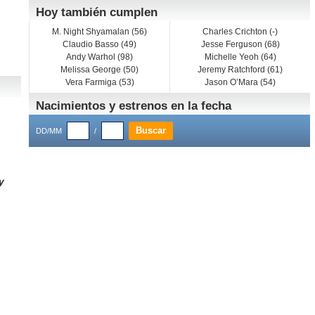
Hoy también cumplen
M. Night Shyamalan (56)
Charles Crichton (-)
Claudio Basso (49)
Jesse Ferguson (68)
Andy Warhol (98)
Michelle Yeoh (64)
Melissa George (50)
Jeremy Ratchford (61)
Vera Farmiga (53)
Jason O’Mara (54)
Nacimientos y estrenos en la fecha
DD/MM
/
y