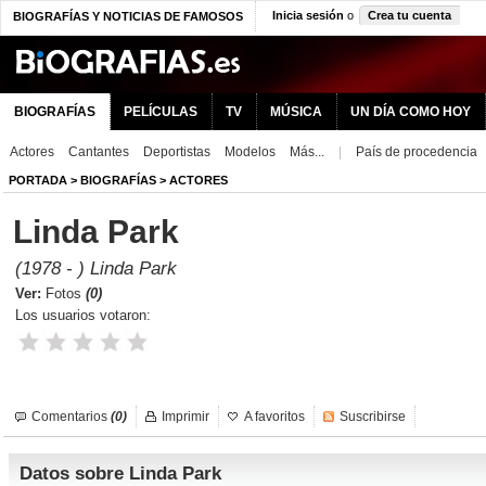
Inicia sesión
o
Crea tu cuenta
BIOGRAFÍAS Y NOTICIAS DE FAMOSOS
BIOGRAFÍAS
PELÍCULAS
TV
MÚSICA
UN DÍA COMO HOY
Actores
Cantantes
Deportistas
Modelos
Más...
|
País de procedencia
PORTADA
>
BIOGRAFÍAS
>
ACTORES
Linda Park
(1978 - ) Linda Park
Ver:
Fotos
(0)
Los usuarios votaron:
Comentarios
(0)
Imprimir
A favoritos
Suscribirse
Datos sobre Linda Park