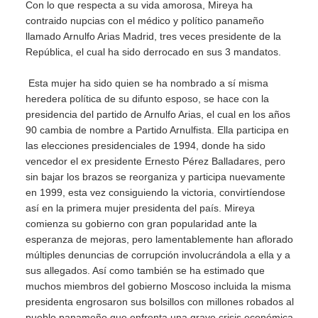
Con lo que respecta a su vida amorosa, Mireya ha
contraido nupcias con el médico y político panameño
llamado Arnulfo Arias Madrid, tres veces presidente de la
República, el cual ha sido derrocado en sus 3 mandatos.
Esta mujer ha sido quien se ha nombrado a sí misma
heredera política de su difunto esposo, se hace con la
presidencia del partido de Arnulfo Arias, el cual en los años
90 cambia de nombre a Partido Arnulfista. Ella participa en
las elecciones presidenciales de 1994, donde ha sido
vencedor el ex presidente Ernesto Pérez Balladares, pero
sin bajar los brazos se reorganiza y participa nuevamente
en 1999, esta vez consiguiendo la victoria, convirtíendose
así en la primera mujer presidenta del país. Mireya
comienza su gobierno con gran popularidad ante la
esperanza de mejoras, pero lamentablemente han aflorado
múltiples denuncias de corrupción involucrándola a ella y a
sus allegados. Así como también se ha estimado que
muchos miembros del gobierno Moscoso incluida la misma
presidenta engrosaron sus bolsillos con millones robados al
pueblo panameño que enfrenta una grave crisis económica.