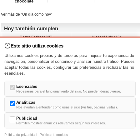
chocolate
Ver más de "Un día como hoy"
Hoy también cumplen
Roger Federer (45)
Michael Urie (46)
Cecilia Roth (70)
Peyton List (40)
Este sitio utiliza cookies
Dustin Hoffman (89)
Emiliano Zapata (-)
Martin Brest (75)
Jimmy Jean-Louis (58)
Utilizamos cookies propias y de terceros para mejorar tu experiencia de
Adam Roarke (89)
Ken Baumann (37)
navegación, personalizar el contenido y analizar nuestro tráfico. Puedes
aceptar todas las cookies, configurar tus preferencias o rechazar las no
Nacimientos y estrenos en la fecha
esenciales.
DD/MM
/
Esenciales
Necesarias para el funcionamiento del sitio. No pueden desactivarse.
Analíticas
Nos ayudan a entender cómo usas el sitio (visitas, páginas vistas).
Buscar biografías >
A
-
B
-
C
-
D
-
E
-
F
-
G
-
H
-
I
-
J
-
K
-
L
-
M
-
N
-
O
-
P
-
Q
-
R
-
S
-
T
-
U
-
V
-
W
-
X
-
Y
-
Z
Publicidad
Permiten mostrar anuncios relevantes según tus intereses.
Política de privacidad
·
Política de cookies