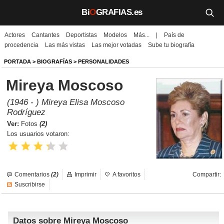
Bi
O
GRAFIAS.es
Actores
Cantantes
Deportistas
Modelos
Más...
|
País de
Biografías
procedencia
Las más vistas
Las mejor votadas
Sube tu biografía
Películas
PORTADA
>
BIOGRAFÍAS
>
PERSONALIDADES
Mireya Moscoso
TV
(1946 - ) Mireya Elisa Moscoso
Música
Rodríguez
Ver:
Fotos
(2)
Un día como hoy
Los usuarios votaron:
Videos
Galerías
Comentarios
(2)
Imprimir
A favoritos
Compartir:
Suscribirse
Noticias
Datos sobre Mireya Moscoso
Iniciar sesión
Crear cuenta