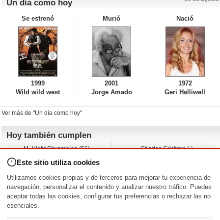
Un día como hoy
Se estrenó
Murió
Nació
1999
2001
1972
Wild wild west
Jorge Amado
Geri Halliwell
Ver más de "Un día como hoy"
Hoy también cumplen
M. Night Shyamalan (56)
Charles Crichton (-)
Claudio Basso (49)
Jesse Ferguson (68)
Este sitio utiliza cookies
Andy Warhol (98)
Michelle Yeoh (64)
Melissa George (50)
Jeremy Ratchford (61)
Utilizamos cookies propias y de terceros para mejorar tu experiencia de
Vera Farmiga (53)
Jason O’Mara (54)
navegación, personalizar el contenido y analizar nuestro tráfico. Puedes
aceptar todas las cookies, configurar tus preferencias o rechazar las no
Nacimientos y estrenos en la fecha
esenciales.
DD/MM
/