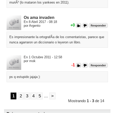
muriÃ³ (lo mataron los yankees en 2011).
Os ama invaden
En 8 Abril 2017 - 08:18
+0
por Argento
Es impresionante la ortografÃ­a de los comentaristas, parece que
nunca agarraron un diccionario o leyeron un libro.
En 1 Octubre 2011 - 12:58
por mok
-1
ps q estupido jajaja ):
1
2
3
4
5
...
>
Mostrando
1 - 3
de 14