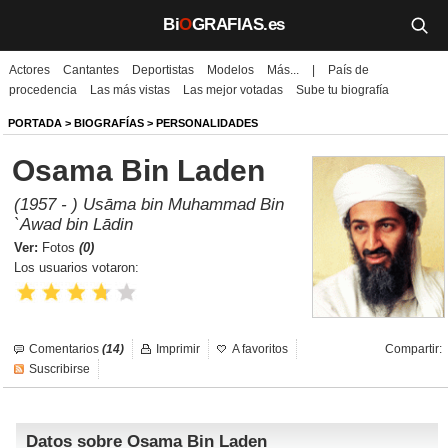
Bi
O
GRAFIAS.es
Actores
Cantantes
Deportistas
Modelos
Más...
|
País de
Biografías
procedencia
Las más vistas
Las mejor votadas
Sube tu biografía
Películas
PORTADA
>
BIOGRAFÍAS
>
PERSONALIDADES
Osama Bin Laden
TV
(1957 - ) Usāma bin Muhammad Bin
Música
`Awad bin Lādin
Ver:
Fotos
(0)
Un día como hoy
Los usuarios votaron:
Videos
Galerías
Comentarios
(14)
Imprimir
A favoritos
Compartir:
Suscribirse
Noticias
Datos sobre Osama Bin Laden
Iniciar sesión
Crear cuenta