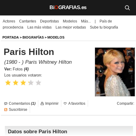
Bi
O
GRAFIAS.es
Actores
Cantantes
Deportistas
Modelos
Más...
|
País de
Biografías
procedencia
Las más vistas
Las mejor votadas
Sube tu biografía
Películas
PORTADA
>
BIOGRAFÍAS
>
MODELOS
Paris Hilton
TV
(1980 - ) Paris Whitney Hilton
Música
Ver:
Fotos
(4)
Los usuarios votaron:
Un día como hoy
Videos
Comentarios
(1)
Imprimir
A favoritos
Compartir:
Galerías
Suscribirse
Noticias
Datos sobre Paris Hilton
Iniciar sesión
Crear cuenta