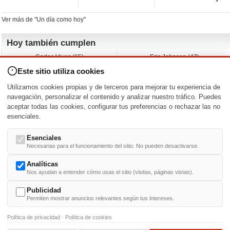
Ver más de "Un día como hoy"
Hoy también cumplen
Carlos Vives (65)
Eric Johnson (47)
Emil Nolde (-)
Erik King (17)
Este sitio utiliza cookies
Nicholas Ray (-)
Liam James (30)
Charlize Theron (51)
Wayne Knight (71)
Utilizamos cookies propias y de terceros para mejorar tu experiencia de
Maggie Wheeler (65)
Michael Shannon (52)
navegación, personalizar el contenido y analizar nuestro tráfico. Puedes
aceptar todas las cookies, configurar tus preferencias o rechazar las no
Nacimientos y estrenos en la fecha
esenciales.
DD/MM
/
Esenciales
Necesarias para el funcionamiento del sitio. No pueden desactivarse.
Analíticas
Nos ayudan a entender cómo usas el sitio (visitas, páginas vistas).
Buscar biografías >
A
-
B
-
C
-
D
-
E
-
F
-
G
-
H
-
I
-
J
-
K
-
L
-
M
-
N
-
O
-
P
-
Q
-
R
-
S
-
T
-
U
-
V
-
W
-
X
-
Y
-
Z
Publicidad
Permiten mostrar anuncios relevantes según tus intereses.
Política de privacidad
·
Política de cookies