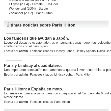
El gato
(2004) - Female Club-Goer
Wonderland
(2004) - Barbie
Zoolander
(2002) - Paris Hilton
Últimas noticias sobre Paris Hilton
Los famosos que ayudan a Japón.
Luego del desastre ocasionado tras el tsunami, varias fueron las celebriti
solidarizaron con el país nipon...
Escrita por
admin
| Famosos citados:
Lindsay Lohan
,
Britney Spears
,
David Be
Paris y Lindsay al cuadrilátero.
Una importante asociación norteamericana querría llevar a las rubias a pele
Escrita por
admin
| Famosos citados:
Lindsay Lohan
,
Paris Hilton
Paris Hilton: a España en moto.
La famosa empresaria participará con su equipo en el Campeonato Mundia
Motociclismo...
Escrita por
admin
| Famosos citados:
Paris Hilton