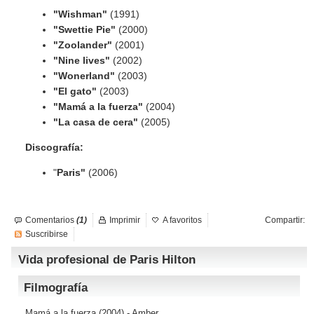
"Wishman"
(1991)
"Swettie Pie"
(2000)
"Zoolander"
(2001)
"Nine lives"
(2002)
"Wonerland"
(2003)
"El gato"
(2003)
"
Mamá a la fuerza"
(2004)
"La casa de cera"
(2005)
Discografía:
"
Paris"
(2006)
Comentarios
(1)
Imprimir
A favoritos
Compartir:
Suscribirse
Vida profesional de Paris Hilton
Filmografía
Mamá a la fuerza
(2004) - Amber