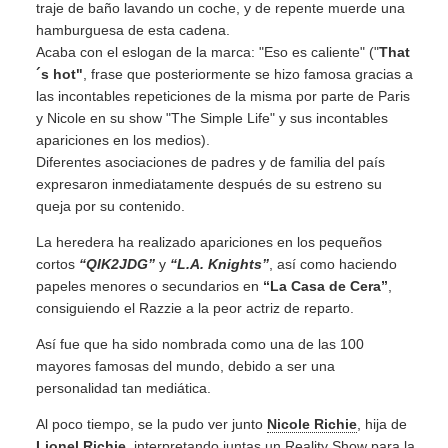
traje de baño lavando un coche, y de repente muerde una
hamburguesa de esta cadena.
Acaba con el eslogan de la marca: "Eso es caliente" ("
That
´s hot"
, frase que posteriormente se hizo famosa gracias a
las incontables repeticiones de la misma por parte de Paris
y Nicole en su show "The Simple Life" y sus incontables
apariciones en los medios).
Diferentes asociaciones de padres y de familia del país
expresaron inmediatamente después de su estreno su
queja por su contenido.
La heredera ha realizado apariciones en los pequeños
cortos
“QIK2JDG”
y
“L.A. Knights”
, así como haciendo
papeles menores o secundarios en
“La Casa de Cera”
,
consiguiendo el Razzie a la peor actriz de reparto.
Así fue que ha sido nombrada como una de las 100
mayores famosas del mundo, debido a ser una
personalidad tan mediática.
Al poco tiempo, se la pudo ver junto
Nicole Richie
, hija de
Lionel Richie,
interpretando juntas un Reality Show para la