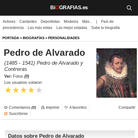
Bi
O
GRAFIAS.es
Actores
Cantantes
Deportistas
Modelos
Más...
|
País de
Biografías
procedencia
Las más vistas
Las mejor votadas
Sube tu biografía
Películas
PORTADA
>
BIOGRAFÍAS
>
PERSONALIDADES
Pedro de Alvarado
TV
(1485 - 1541) Pedro de Alvarado y
Música
Contreras
Ver:
Fotos
(0)
Un día como hoy
Los usuarios votaron:
Videos
Galerías
Comentarios
(0)
Imprimir
A favoritos
Compartir:
Suscribirse
Noticias
Datos sobre Pedro de Alvarado
Iniciar sesión
Crear cuenta