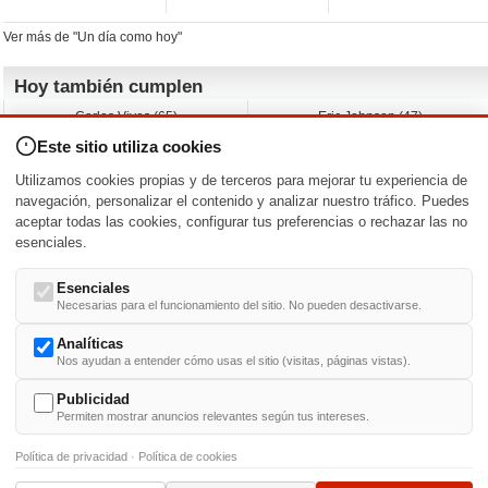
Ver más de "Un día como hoy"
Hoy también cumplen
Carlos Vives (65)
Eric Johnson (47)
Emil Nolde (-)
Erik King (17)
Este sitio utiliza cookies
Nicholas Ray (-)
Liam James (30)
Charlize Theron (51)
Wayne Knight (71)
Utilizamos cookies propias y de terceros para mejorar tu experiencia de
Maggie Wheeler (65)
Michael Shannon (52)
navegación, personalizar el contenido y analizar nuestro tráfico. Puedes
aceptar todas las cookies, configurar tus preferencias o rechazar las no
Nacimientos y estrenos en la fecha
esenciales.
DD/MM
/
Esenciales
Necesarias para el funcionamiento del sitio. No pueden desactivarse.
Analíticas
Nos ayudan a entender cómo usas el sitio (visitas, páginas vistas).
Buscar biografías >
A
-
B
-
C
-
D
-
E
-
F
-
G
-
H
-
I
-
J
-
K
-
L
-
M
-
N
-
O
-
P
-
Q
-
R
-
S
-
T
-
U
-
V
-
W
-
X
-
Y
-
Z
Publicidad
Permiten mostrar anuncios relevantes según tus intereses.
Política de privacidad
·
Política de cookies