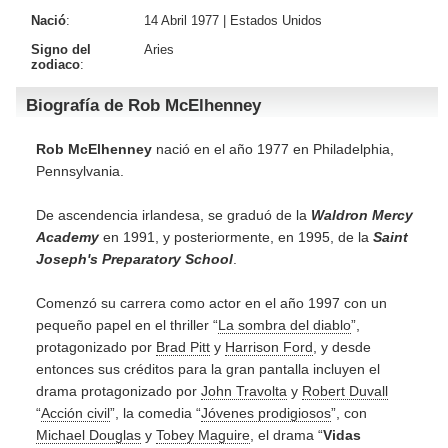
Nació
:
14 Abril 1977 |
Estados Unidos
Signo del
Aries
zodiaco
:
Biografía de Rob McElhenney
Rob McElhenney
nació en el año 1977 en Philadelphia,
Pennsylvania.
De ascendencia irlandesa, se graduó de la
Waldron Mercy
Academy
en 1991, y posteriormente, en 1995, de la
Saint
Joseph's Preparatory Schoo
l
.
Comenzó su carrera como actor en el año 1997 con un
pequeño papel en el thriller “
La sombra del diablo
”,
protagonizado por
Brad Pitt
y
Harrison Ford
, y desde
entonces sus créditos para la gran pantalla incluyen el
drama protagonizado por
John Travolta
y
Robert Duvall
“
Acción civil
”, la comedia “
Jóvenes prodigiosos
”, con
Michael Douglas
y
Tobey Maguire
, el drama “
Vidas