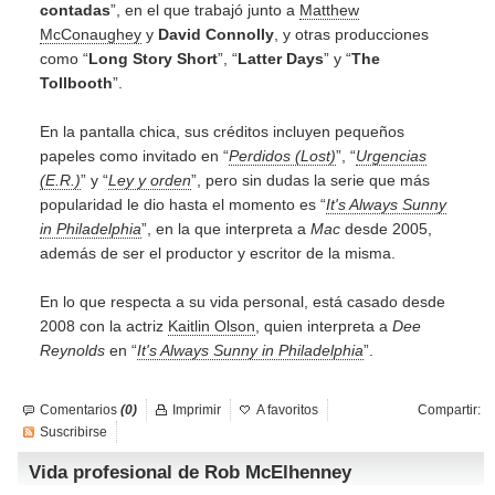
contadas
”, en el que trabajó junto a
Matthew
McConaughey
y
David Connolly
, y otras producciones
como “
Long Story Short
”, “
Latter Days
” y “
The
Tollbooth
”.
En la pantalla chica, sus créditos incluyen pequeños
papeles como invitado en “
Perdidos (Lost)
”, “
Urgencias
(E.R.)
” y “
Ley y orden
”, pero sin dudas la serie que más
popularidad le dio hasta el momento es “
It's Always Sunny
in Philadelphia
”, en la que interpreta a
Mac
desde 2005,
además de ser el productor y escritor de la misma.
En lo que respecta a su vida personal, está casado desde
2008 con la actriz
Kaitlin Olson
, quien interpreta a
Dee
Reynolds
en “
It's Always Sunny in Philadelphia
”.
Comentarios
(0)
Imprimir
A favoritos
Compartir:
Suscribirse
Vida profesional de Rob McElhenney