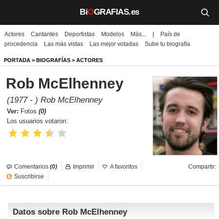
Bi
O
GRAFIAS.es
Actores
Cantantes
Deportistas
Modelos
Más...
|
País de
Biografías
procedencia
Las más vistas
Las mejor votadas
Sube tu biografía
Películas
PORTADA
>
BIOGRAFÍAS
>
ACTORES
Rob McElhenney
TV
(1977 - ) Rob McElhenney
Música
Ver:
Fotos
(0)
Los usuarios votaron:
Un día como hoy
Videos
Comentarios
(0)
Imprimir
A favoritos
Compartir:
Galerías
Suscribirse
Noticias
Datos sobre Rob McElhenney
Iniciar sesión
Crear cuenta