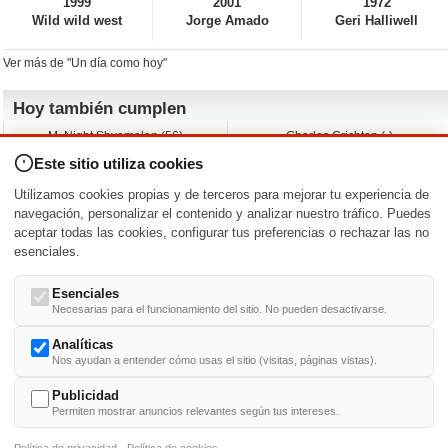
1999
2001
1972
Wild wild west
Jorge Amado
Geri Halliwell
Ver más de "Un día como hoy"
Hoy también cumplen
M. Night Shyamalan (56)
Charles Crichton (-)
Claudio Basso (49)
Jesse Ferguson (68)
Este sitio utiliza cookies
Andy Warhol (98)
Michelle Yeoh (64)
Melissa George (50)
Jeremy Ratchford (61)
Utilizamos cookies propias y de terceros para mejorar tu experiencia de
Vera Farmiga (53)
Jason O’Mara (54)
navegación, personalizar el contenido y analizar nuestro tráfico. Puedes
aceptar todas las cookies, configurar tus preferencias o rechazar las no
Nacimientos y estrenos en la fecha
esenciales.
DD/MM
/
Esenciales
Necesarias para el funcionamiento del sitio. No pueden desactivarse.
Analíticas
Nos ayudan a entender cómo usas el sitio (visitas, páginas vistas).
Buscar biografías >
A
-
B
-
C
-
D
-
E
-
F
-
G
-
H
-
I
-
J
-
K
-
L
-
M
-
N
-
O
-
P
-
Q
-
R
-
S
-
T
-
U
-
V
-
W
-
X
-
Y
-
Z
Publicidad
Permiten mostrar anuncios relevantes según tus intereses.