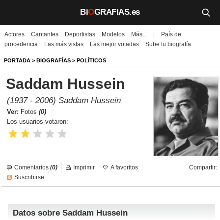
Bi
O
GRAFIAS.es
Actores
Cantantes
Deportistas
Modelos
Más...
|
País de
Biografías
procedencia
Las más vistas
Las mejor votadas
Sube tu biografía
Películas
PORTADA
>
BIOGRAFÍAS
>
POLÍTICOS
Saddam Hussein
TV
(1937 - 2006) Saddam Hussein
Música
Ver:
Fotos
(0)
Los usuarios votaron:
Un día como hoy
Videos
Comentarios
(0)
Imprimir
A favoritos
Compartir:
Galerías
Suscribirse
Noticias
Datos sobre Saddam Hussein
Iniciar sesión
Crear cuenta