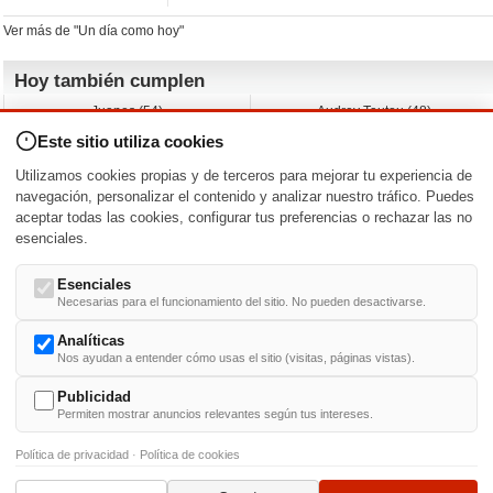
Ver más de "Un día como hoy"
Hoy también cumplen
Juanes (54)
Audrey Tautou (48)
Liz Vassey (54)
Melanie Griffith (69)
Este sitio utiliza cookies
Jessica Capshaw (50)
Gillian Anderson (58)
Sam Elliott (82)
The Edge (65)
Utilizamos cookies propias y de terceros para mejorar tu experiencia de
Jarvis Hayes (45)
Anna Kendrick (41)
navegación, personalizar el contenido y analizar nuestro tráfico. Puedes
aceptar todas las cookies, configurar tus preferencias o rechazar las no
Nacimientos y estrenos en la fecha
esenciales.
DD/MM
/
Esenciales
Necesarias para el funcionamiento del sitio. No pueden desactivarse.
Analíticas
Nos ayudan a entender cómo usas el sitio (visitas, páginas vistas).
Buscar biografías >
A
-
B
-
C
-
D
-
E
-
F
-
G
-
H
-
I
-
J
-
K
-
L
-
M
-
N
-
O
-
P
-
Q
-
R
-
S
-
T
-
U
-
V
-
W
-
X
-
Y
-
Z
Publicidad
Permiten mostrar anuncios relevantes según tus intereses.
Política de privacidad
·
Política de cookies