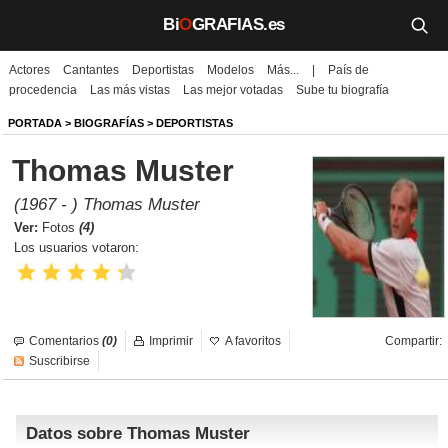
Bi
O
GRAFIAS.es
Actores
Cantantes
Deportistas
Modelos
Más...
|
País de
Biografías
procedencia
Las más vistas
Las mejor votadas
Sube tu biografía
Películas
PORTADA
>
BIOGRAFÍAS
>
DEPORTISTAS
Thomas Muster
TV
(1967 - ) Thomas Muster
Música
Ver:
Fotos
(4)
Los usuarios votaron:
Un día como hoy
Videos
Comentarios
(0)
Imprimir
A favoritos
Compartir:
Galerías
Suscribirse
Noticias
Datos sobre Thomas Muster
Iniciar sesión
Crear cuenta