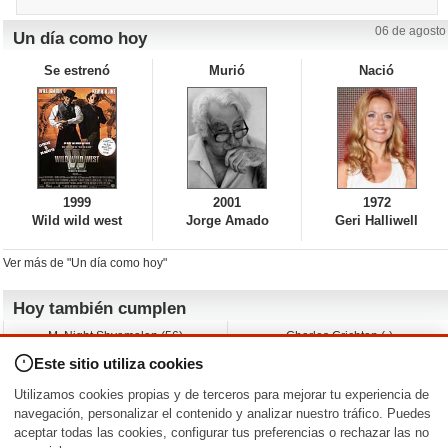
06 de agosto
Un día como hoy
Se estrenó
Murió
Nació
1999
2001
1972
Wild wild west
Jorge Amado
Geri Halliwell
Ver más de "Un día como hoy"
Hoy también cumplen
M. Night Shyamalan (56)
Charles Crichton (-)
Claudio Basso (49)
Jesse Ferguson (68)
Este sitio utiliza cookies
Andy Warhol (98)
Michelle Yeoh (64)
Melissa George (50)
Jeremy Ratchford (61)
Utilizamos cookies propias y de terceros para mejorar tu experiencia de
Vera Farmiga (53)
Jason O’Mara (54)
navegación, personalizar el contenido y analizar nuestro tráfico. Puedes
aceptar todas las cookies, configurar tus preferencias o rechazar las no
Nacimientos y estrenos en la fecha