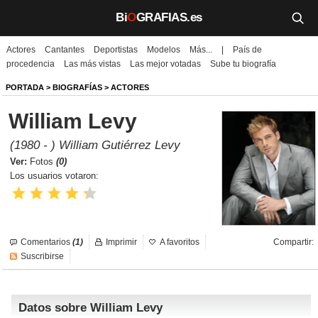
Bi
O
GRAFIAS.es
Actores
Cantantes
Deportistas
Modelos
Más...
|
País de
Biografías
procedencia
Las más vistas
Las mejor votadas
Sube tu biografía
Películas
PORTADA
>
BIOGRAFÍAS
>
ACTORES
William Levy
TV
(1980 - ) William Gutiérrez Levy
Música
Ver:
Fotos
(0)
Los usuarios votaron:
Un día como hoy
Videos
Comentarios
(1)
Imprimir
A favoritos
Compartir:
Galerías
Suscribirse
Noticias
Datos sobre William Levy
Iniciar sesión
Crear cuenta