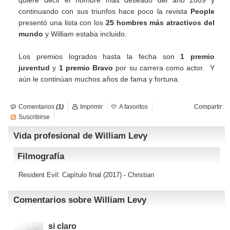
quiere decir el hombre más deseado del año 2009 y
continuando con sus triunfos hace poco la revista
People
presentó una lista con los
25 hombres más atractivos del
mundo
y William estaba incluido.
Los premios logrados hasta la fecha son
1 premio
juventud
y
1 premio Bravo
por su carrera como actor. Y
aún le continúan muchos años de fama y fortuna.
Comentarios
(1)
Imprimir
A favoritos
Compartir:
Suscribirse
Vida profesional de William Levy
Filmografía
Resident Evil: Capítulo final
(2017) - Christian
Comentarios sobre William Levy
si claro