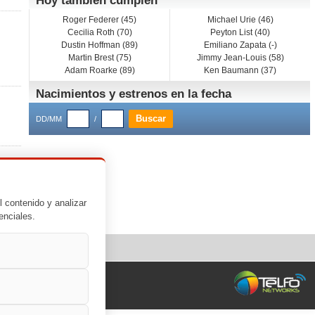
Hoy también cumplen
Roger Federer (45)
Michael Urie (46)
Cecilia Roth (70)
Peyton List (40)
Dustin Hoffman (89)
Emiliano Zapata (-)
Martin Brest (75)
Jimmy Jean-Louis (58)
Adam Roarke (89)
Ken Baumann (37)
Nacimientos y estrenos en la fecha
DD/MM
/
l contenido y analizar
enciales.