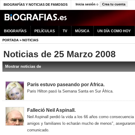
Inicia sesión
o
Crea tu cuenta
BIOGRAFÍAS Y NOTICIAS DE FAMOSOS
BIOGRAFÍAS
PELÍCULAS
TV
MÚSICA
UN DÍA COMO HOY
PORTADA
>
NOTICIAS
Noticias de 25 Marzo 2008
Mostrar noticias de
Paris estuvo paseando por Africa.
Paris Hilton pasó la Semana Santa en Sur África.
Falleció Neil Aspinall.
Neil Aspinall perdió la vida a los 66 años como consecuencia
amigos y familiares lo echarán mucho de menos", aseguraron 
comunicado.