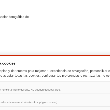
esión fotográfica del
za cookies
u$s70 mil. "Disfrutó como
opias y de terceros para mejorar tu experiencia de navegación, personalizar e
es aceptar todas las cookies, configurar tus preferencias o rechazar las no es
-
T
-
U
-
V
-
W
-
X
-
Y
-
Z
l funcionamiento del sitio. No pueden desactivarse.
ad
der cómo usas el sitio (visitas, páginas vistas).