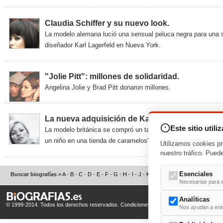
Claudia Schiffer y su nuevo look.
La modelo alemana lució una sensual peluca negra para una s
diseñador Karl Lagerfeld en Nueva York.
"Jolie Pitt": millones de solidaridad.
Angelina Jolie y Brad Pitt donaron millones.
La nueva adquisición de Kate Moss.
Este sitio utili
La modelo británica se compró un taxi negro por el que pagó 
un niño en una tienda de caramelos", contó una testigo.
Utilizamos cookies pr
nuestro tráfico. Pued
Esenciales
Buscar biografías >
A
-
B
-
C
-
D
-
E
-
F
-
G
-
H
-
I
-
J
-
K
-
L
-
M
-
N
-
O
-
P
-
Q
-
R
-
S
Necesarias para e
Analíticas
© 1999-2014. Todos los derechos reservados.
Condiciones de uso
y
Política de Privacid
Nos ayudan a enten