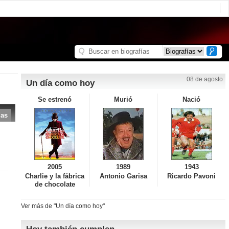
08 de agosto
Un día como hoy
Se estrenó
Murió
Nació
das
2005
1989
1943
Charlie y la fábrica
Antonio Garisa
Ricardo Pavoni
de chocolate
Ver más de "Un día como hoy"