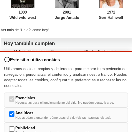
1999
2001
1972
Wild wild west
Jorge Amado
Geri Halliwell
Ver más de "Un día como hoy"
Hoy también cumplen
M. Night Shyamalan (56)
Charles Crichton (-)
Claudio Basso (49)
Jesse Ferguson (68)
Este sitio utiliza cookies
Andy Warhol (98)
Michelle Yeoh (64)
Melissa George (50)
Jeremy Ratchford (61)
Utilizamos cookies propias y de terceros para mejorar tu experiencia de
Vera Farmiga (53)
Jason O’Mara (54)
navegación, personalizar el contenido y analizar nuestro tráfico. Puedes
aceptar todas las cookies, configurar tus preferencias o rechazar las no
Nacimientos y estrenos en la fecha
esenciales.
DD/MM
/
Esenciales
Necesarias para el funcionamiento del sitio. No pueden desactivarse.
Analíticas
Nos ayudan a entender cómo usas el sitio (visitas, páginas vistas).
Buscar biografías >
A
-
B
-
C
-
D
-
E
-
F
-
G
-
H
-
I
-
J
-
K
-
L
-
M
-
N
-
O
-
P
-
Q
-
R
-
S
-
T
-
U
-
V
-
W
-
X
-
Y
-
Z
Publicidad