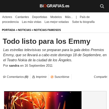
Bi
O
GRAFIAS.es
Actores
Cantantes
Deportistas
Modelos
Más...
|
País de
Biografías
procedencia
Las más vistas
Las mejor votadas
Sube tu biografía
Películas
PORTADA
>
NOTICIAS
>
NOTICIAS FAMOSOS
Todo listo para los Emmy
TV
Las estrellas televisivas se preparan para la gala delos Premios
Música
Emmy, que se llevará a cabo este domingo 18 de Septiembre, en
el Teatro Nokia de la ciudad de los Ángeles.
Un día como hoy
Por
sandra
en
16 Septiembre 2011
Videos
Comentarios
(0)
Imprimir
Suscribirse
Compartir:
Galerías
Noticias
Iniciar sesión
Crear cuenta