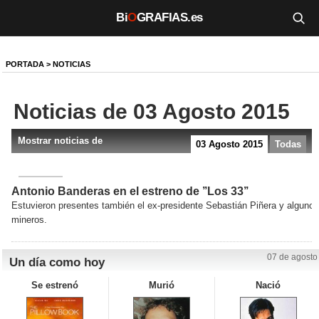
Bi
O
GRAFIAS.es
Biografías
PORTADA
>
NOTICIAS
Películas
Noticias de 03 Agosto 2015
TV
Mostrar noticias de
03 Agosto 2015
Todas
Música
Un día como hoy
Antonio Banderas en el estreno de ’’Los 33’’
Estuvieron presentes también el ex-presidente Sebastián Piñera y algunos
Videos
mineros.
Galerías
07 de agosto
Un día como hoy
Noticias
Se estrenó
Murió
Nació
Iniciar sesión
Crear cuenta