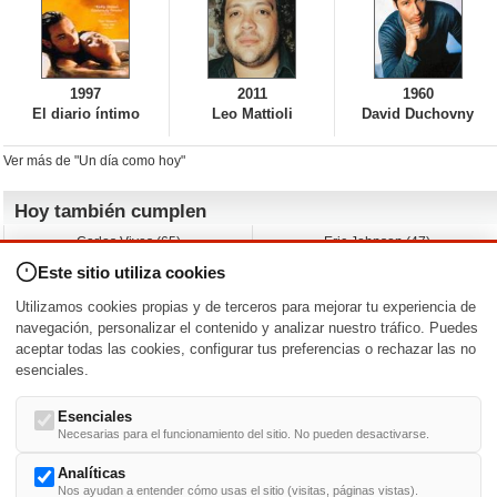
1997
2011
1960
El diario íntimo
Leo Mattioli
David Duchovny
Ver más de "Un día como hoy"
Hoy también cumplen
Carlos Vives (65)
Eric Johnson (47)
Emil Nolde (-)
Erik King (17)
Este sitio utiliza cookies
Nicholas Ray (-)
Liam James (30)
Charlize Theron (51)
Wayne Knight (71)
Utilizamos cookies propias y de terceros para mejorar tu experiencia de
Maggie Wheeler (65)
Michael Shannon (52)
navegación, personalizar el contenido y analizar nuestro tráfico. Puedes
aceptar todas las cookies, configurar tus preferencias o rechazar las no
Nacimientos y estrenos en la fecha
esenciales.
DD/MM
/
Esenciales
Necesarias para el funcionamiento del sitio. No pueden desactivarse.
Analíticas
Nos ayudan a entender cómo usas el sitio (visitas, páginas vistas).