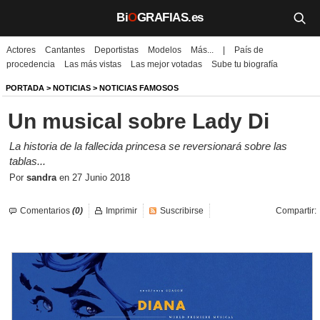
Bi
O
GRAFIAS.es
Actores
Cantantes
Deportistas
Modelos
Más...
|
País de
Biografías
procedencia
Las más vistas
Las mejor votadas
Sube tu biografía
Películas
PORTADA
>
NOTICIAS
>
NOTICIAS FAMOSOS
Un musical sobre Lady Di
TV
La historia de la fallecida princesa se reversionará sobre las
Música
tablas...
Por
sandra
en
27 Junio 2018
Un día como hoy
Comentarios
(0)
Imprimir
Suscribirse
Compartir:
Videos
Galerías
Noticias
Iniciar sesión
Crear cuenta