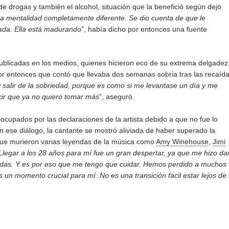
 de drogas y también el alcohol, situación que la benefició según dejó
na mentalidad completamente diferente. Se dio cuenta de que le
ada. Ella está madurando
”, había dicho por entonces una fuente
ublicadas en los medios, quienes hicieron eco de su extrema delgadez
or entonces que contó que llevaba dos semanas sobria tras las recaíd
 y salir de la sobriedad, porque es como si me levantase un día y me
cir que ya no quiero tomar más
”, aseguró.
ocupados por las declaraciones de la artista debido a que no fue lo
n ese diálogo, la cantante se mostró aliviada de haber superado la
 que murieron varias leyendas de la música como
Amy Winehouse
,
Jimi
Llegar a los 28 años para mí fue un gran despertar, ya que me hizo da
aídas. Y es por eso que me tengo que cuidar. Hemos perdido a muchos
un momento crucial para mí. No es una transición fácil estar lejos de 