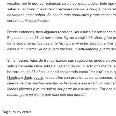
vocales, por lo que por entonces se vio obligada a dejar todo tipo
saber su entorno: “
Durante su recuperación de la cirugía, ganó u
encantaba estar sobria. Se sentía más productiva y más concentr
cercana a Miley a People.
Desde entonces, tuvo algunas recaídas, las cuales fueron todas p
El pasado lunes 23 de noviembre, Cyrus cumplió 28 años, y fue p
de la cuarentena: “
Es bastante fácil para mí estar sobria o entrar
dijera a mí misma ‘ya no quiero hacerlo’. Y actualmente puedo de
Sin embargo, lejos de tranquilizarse, sus seguidores quedaron pre
suficientemente clara sobre su estado de salud. Adicionalmente, e
barrera de los 27 años, la edad cosiderada como "maldita" en la
Hendrix
o
Janis Joplin
, todos ellos con problemas de adicciones: “
cuenta de que muchos artistas no llegaron a esa edad por sus c
íconos jóvenes y yo no quiero ser parte de ese montón. Por eso es 
bebida, pero yo siento que nací con esa fuerza
”.
Tags
:
miley cyrus