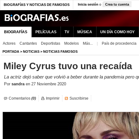
Inicia sesión
o
Crea tu cuenta
BIOGRAFÍAS Y NOTICIAS DE FAMOSOS
BIOGRAFÍAS
PELÍCULAS
TV
MÚSICA
UN DÍA COMO HOY
Actores
Cantantes
Deportistas
Modelos
Más...
|
País de procedencia
PORTADA
>
NOTICIAS
>
NOTICIAS FAMOSOS
Miley Cyrus tuvo una recaída
La actriz dejó saber que volvió a beber durante la pandemia pero qu
Por
sandra
en
27 Noviembre 2020
Comentarios
(0)
Imprimir
Suscribirse