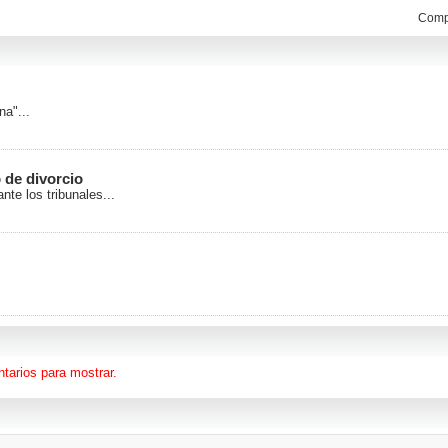
Compa
na"...
 de divorcio
te los tribunales...
tarios para mostrar.