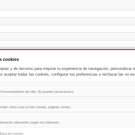
za cookies
opias y de terceros para mejorar tu experiencia de navegación, personalizar e
es aceptar todas las cookies, configurar tus preferencias o rechazar las no es
l funcionamiento del sitio. No pueden desactivarse.
der cómo usas el sitio (visitas, páginas vistas).
anuncios relevantes según tus intereses.
-
T
-
U
-
V
-
W
-
X
-
Y
-
Z
lítica de cookies