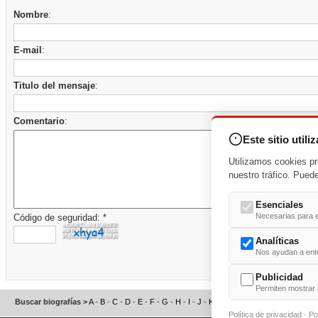
Nombre
:
E-mail
:
Titulo del mensaje
:
Comentario
:
Este sitio utili
Utilizamos cookies pr
nuestro tráfico. Pued
Esenciales
Necesarias para e
Código de seguridad: *
Analíticas
Nos ayudan a enten
Publicidad
Permiten mostrar 
Buscar biografías >
A
-
B
-
C
-
D
-
E
-
F
-
G
-
H
-
I
-
J
-
K
-
L
-
M
-
N
-
O
-
P
-
Q
-
R
-
S
Política de privacidad
·
Po