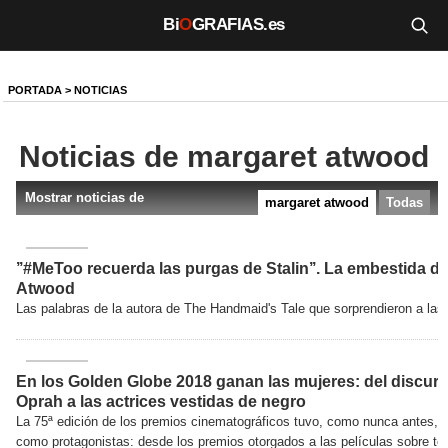
Bi
O
GRAFIAS.es
Biografías
PORTADA
>
NOTICIAS
Películas
Noticias de margaret atwood
TV
Mostrar noticias de
margaret atwood
Todas
Música
Un día como hoy
’’#MeToo recuerda las purgas de Stalin’’. La embestida d
Atwood
Videos
Las palabras de la autora de The Handmaid's Tale que sorprendieron a las 
Galerías
En los Golden Globe 2018 ganan las mujeres: del discur
Noticias
Oprah a las actrices vestidas de negro
La 75ª edición de los premios cinematográficos tuvo, como nunca antes, a
como protagonistas: desde los premios otorgados a las películas sobre t
Iniciar sesión
Crear cuenta