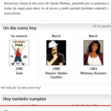
femeninos hasta el discurso de Oprah Winfrey, pasando por la protesta de 
todas de negro para decir no al acoso y pedir paridad (también salarial) c
masculinos...
09 de agosto
Un día como hoy
Se estrenó
Murió
Nació
1996
1988
1963
Jack
Ramón Valdés
Whitney Houston
Castillo
Ver más de "Un día como hoy"
Hoy también cumplen
Juanes (54)
Audrey Tautou (48)
Liz Vassey (54)
Melanie Griffith (69)