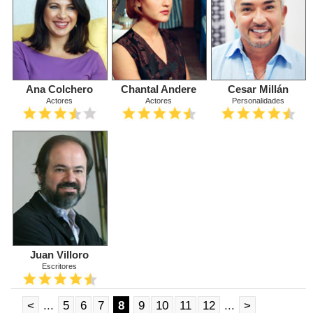
Ana Colchero
Chantal Andere
Cesar Millán
Actores
Actores
Personalidades
Juan Villoro
Escritores
<
...
5
6
7
8
9
10
11
12
...
>