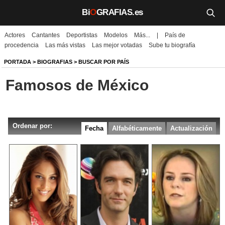
Bi
O
GRAFIAS.es
Actores
Cantantes
Deportistas
Modelos
Más...
|
País de
Biografías
procedencia
Las más vistas
Las mejor votadas
Sube tu biografía
Películas
PORTADA
>
BIOGRAFIAS
>
BUSCAR POR PAÍS
Famosos de México
TV
Música
Ordenar por:
Un día como hoy
Fecha
Alfabéticamente
Actualización
Videos
Galerías
Noticias
Iniciar sesión
Crear cuenta