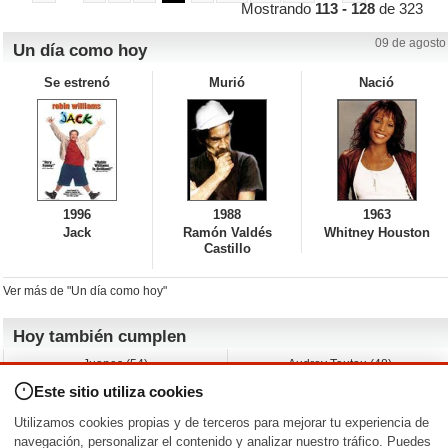
Mostrando
113 - 128
de 323
09 de agosto
Un día como hoy
Se estrenó
Murió
Nació
1996
1988
1963
Jack
Ramón Valdés
Whitney Houston
Castillo
Ver más de "Un día como hoy"
Hoy también cumplen
Juanes (54)
Audrey Tautou (48)
Liz Vassey (54)
Melanie Griffith (69)
Este sitio utiliza cookies
Jessica Capshaw (50)
Gillian Anderson (58)
Sam Elliott (82)
The Edge (65)
Utilizamos cookies propias y de terceros para mejorar tu experiencia de
Jarvis Hayes (45)
Anna Kendrick (41)
navegación, personalizar el contenido y analizar nuestro tráfico. Puedes