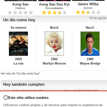
James Wilby
Aung San
Aung San Suu Kyi
Actores
Políticos
Personalidades
05 de agosto
Un día como hoy
Se estrenó
Murió
Nació
2005
1962
1980
La isla
Marilyn Monroe
Wayne Bridge
Ver más de "Un día como hoy"
Hoy también cumplen
Audrey Wasilewski (17)
Fernando III El Santo (52)
Chuck Campbell (57)
Marlene Favela (50)
Este sitio utiliza cookies
Angie Cole (40)
Guy de Maupassant (42)
Paul Kasey (53)
Leonardo Leo (50)
Utilizamos cookies propias y de terceros para mejorar tu experiencia de