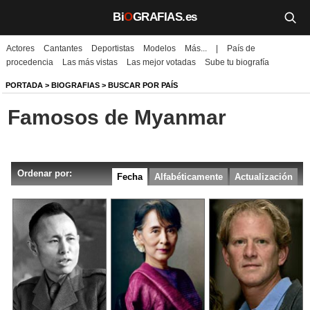
Bi
O
GRAFIAS.es
Actores
Cantantes
Deportistas
Modelos
Más...
|
País de
Biografías
procedencia
Las más vistas
Las mejor votadas
Sube tu biografía
Películas
PORTADA
>
BIOGRAFIAS
>
BUSCAR POR PAÍS
Famosos de Myanmar
TV
Música
Ordenar por:
Un día como hoy
Fecha
Alfabéticamente
Actualización
Videos
Galerías
Noticias
Iniciar sesión
Crear cuenta