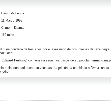
David McKenna
11 Marzo 1999
Crimen
|
Drama
119 mins
lir una condena de tres años por el asesinado de dos jóvenes de raza negra.
azi local.
(
Edward Furlong
) comienza a seguir los pasos de su popular hermano mayo
encia racial son actitudes equivocadas. La prisión ha cambiado a
Derek
, ahora
l odio.