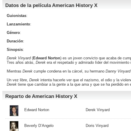
Datos de la película American History X
Guionistas
:
Lanzamiento
:
Género
:
Duración
:
Sinopsis
:
Derek Vinyard
(
Edward Norton
) es un joven convicto que acaba de cump
Tres años atrás,
Derek
era el respetado y admirado líder del movimiento n
Mientras
Derek
cumple condena en la cárcel, su hermano
Danny Vinyard
Un vez libre,
Derek
intenta hacerle ver que el nazismo, el odio y la viol
Derek
tiene que cambiar a la gente a la que ama y que se ha perdido en e
Reparto de American History X
Edward Norton
Derek Vinyard
Beverly D’Angelo
Doris Vinyard