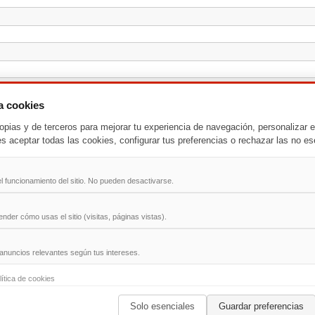
za cookies
opias y de terceros para mejorar tu experiencia de navegación, personalizar e
es aceptar todas las cookies, configurar tus preferencias o rechazar las no es
l funcionamiento del sitio. No pueden desactivarse.
der cómo usas el sitio (visitas, páginas vistas).
anuncios relevantes según tus intereses.
-
T
-
U
-
V
-
W
-
X
-
Y
-
Z
lítica de cookies
Solo esenciales
Guardar preferencias
ad