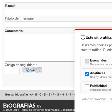
E-mail
:
Titulo del mensaje
:
Comentario
:
Este sitio utili
Utilizamos cookies pr
nuestro tráfico. Pued
Esenciales
Necesarias para e
Código de seguridad: *
Analíticas
Nos ayudan a enten
Publicidad
Permiten mostrar 
Buscar biografías >
A
-
B
-
C
-
D
-
E
-
F
-
G
-
H
-
I
-
J
-
K
-
L
-
M
-
N
-
O
-
P
-
Q
-
R
-
S
Política de privacidad
·
Po
© 1999-2014. Todos los derechos reservados.
Condiciones de uso
y
Política de Privacid