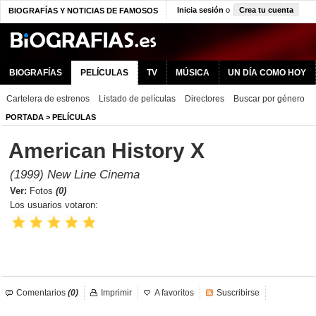
Inicia sesión
o
Crea tu cuenta
BIOGRAFÍAS Y NOTICIAS DE FAMOSOS
BIOGRAFÍAS
PELÍCULAS
TV
MÚSICA
UN DÍA COMO HOY
Cartelera de estrenos
Listado de películas
Directores
Buscar por género
PORTADA
>
PELÍCULAS
American History X
(1999) New Line Cinema
Ver:
Fotos
(0)
Los usuarios votaron:
Comentarios
(0)
Imprimir
A favoritos
Suscribirse