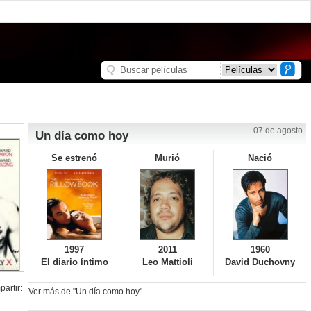
07 de agosto
Un día como hoy
Se estrenó
Murió
Nació
1997
2011
1960
El diario íntimo
Leo Mattioli
David Duchovny
artir:
Ver más de "Un día como hoy"