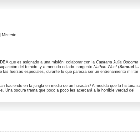
|
Misterio
a DEA que es asignado a una misión: colaborar con la
Capitana Julia Osborne
esaparición del temido -y a menudo odiado- sargento
Nathan West
(
Samuel L.
e las fuerzas especiales, durante lo que parecía ser un entrenamiento militar
n haciendo en la jungla en medio de un huracán? A medida que la historia s
 Una oscura trama que poco a poco les acercará a la horrible verdad del