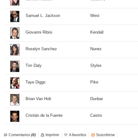
Samuel L. Jackson
West
Giovanni Ribisi
Kendall
Roselyn Sanchez
Nunez
Tim Daly
Styles
Taye Diggs
Pike
Brian Van Holt
Dunbar
Cristián de la Fuente
Castro
Comentarios
(0)
Imprimir
A favoritos
Suscribirse