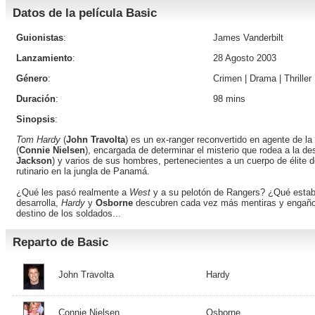
Datos de la película Basic
Guionistas
:
James Vanderbilt
Lanzamiento
:
28 Agosto 2003
Género
:
Crimen
|
Drama
|
Thriller
Duración
:
98 mins
Sinopsis
:
Tom Hardy
(
John Travolta
) es un ex-ranger reconvertido en agente de l
(
Connie Nielsen
), encargada de determinar el misterio que rodea a la d
Jackson
) y varios de sus hombres, pertenecientes a un cuerpo de élite d
rutinario en la jungla de Panamá.
¿Qué les pasó realmente a
West
y a su pelotón de Rangers? ¿Qué estaba
desarrolla,
Hardy
y
Osborne
descubren cada vez más mentiras y engaños.
destino de los soldados...
Reparto de Basic
John Travolta
Hardy
Connie Nielsen
Osborne