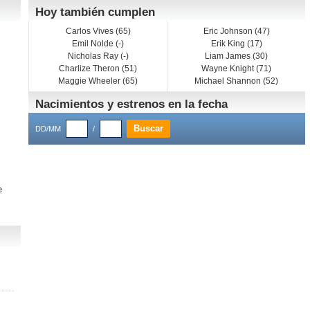
Hoy también cumplen
Carlos Vives (65)
Eric Johnson (47)
Emil Nolde (-)
Erik King (17)
Nicholas Ray (-)
Liam James (30)
Charlize Theron (51)
Wayne Knight (71)
Maggie Wheeler (65)
Michael Shannon (52)
Nacimientos y estrenos en la fecha
DD/MM
/
e