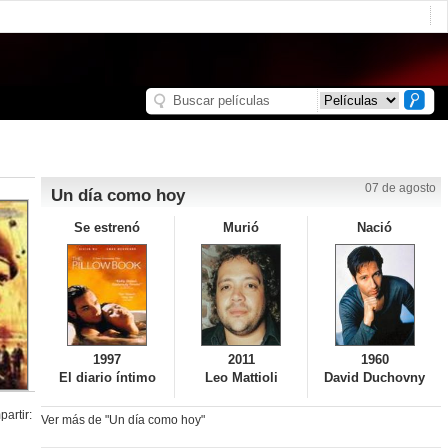
07 de agosto
Un día como hoy
Se estrenó
Murió
Nació
1997
2011
1960
El diario íntimo
Leo Mattioli
David Duchovny
artir:
Ver más de "Un día como hoy"