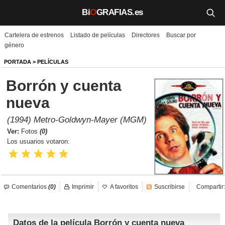
Bi
O
GRAFIAS.es
Cartelera de estrenos
Listado de películas
Directores
Buscar por
Biografías
género
Películas
PORTADA
>
PELÍCULAS
Borrón y cuenta
TV
nueva
Música
(1994) Metro-Goldwyn-Mayer (MGM)
Un día como hoy
Ver:
Fotos
(0)
Los usuarios votaron:
Videos
Galerías
Comentarios
(0)
Imprimir
A favoritos
Suscribirse
Compartir:
Noticias
Datos de la película Borrón y cuenta nueva
Iniciar sesión
Crear cuenta