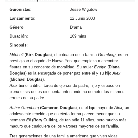
Guionistas
:
Jesse Wigutow
Lanzamiento
:
12 Junio 2003
Género
:
Drama
Duración
:
109 mins
Sinopsis
:
Mitchell
(
Kirk Douglas
), el patriarca de la familia
Gromberg
, es un
prestigioso abogado de Nueva York que empieza a encontrar
fisuras en su concepto de moralidad. Su mujer
Evelyn
(
Diana
Douglas
) es la encargada de poner paz entre él y su hijo
Alex
(
Michael Douglas
).
Alex
tiene la difícil tarea de ejercer de padre, hijo y esposo en
plena crisis de los cincuenta, intentando no cometer los mismos
errores de su padre.
Asher Gromberg
(
Cameron Douglas
), es el hijo mayor de
Alex,
un
adolescente rebelde que en cierta forma parece menor que su
hermano
Eli
(
Rory Culkin
), de tan sólo 11 años, pero mucho más
maduro que cualquiera de los varones mayores de su familia.
Tres generaciones de una familia americana que viven vidas