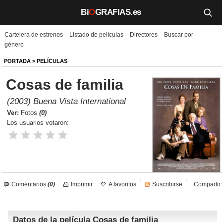
Bi
O
GRAFIAS.es
Cartelera de estrenos
Listado de películas
Directores
Buscar por
Biografías
género
Películas
PORTADA
>
PELÍCULAS
Cosas de familia
TV
(2003) Buena Vista International
Música
Ver:
Fotos
(0)
Los usuarios votaron:
Un día como hoy
Videos
Galerías
Comentarios
(0)
Imprimir
A favoritos
Suscribirse
Compartir:
Noticias
Datos de la película Cosas de familia
Iniciar sesión
Crear cuenta