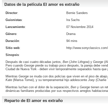
Datos de la película El amor es extraño
Director
:
Bernie Sanders
Guionistas
:
Ira Sachs
Lanzamiento
:
07 Noviembre 2014
Género
:
Drama
Duración
:
94 mins
Sitio web
:
http://www.sonyclassics.com/
Sinopsis
:
Después de casi cuatro décadas juntos,
Ben
(
John Lithgow
) y
George
(
Al
Pero cuando
George
pierde su trabajo poco después, la pareja debe ven
Ciudad de Nueva York - deben vivir temporalmente separados hasta que 
Mientras
George
se muda con dos policías que viven en el piso de abajo
Kate
(
Marisa Tomei
), y su temperamental hijo adolescente
Joey
(
Charlie
Mientras luchan con el dolor de la separación,
Ben
y
George
tienen un re
dinámicas familiares producidas por sus respectivos arreglos habitaciona
Reparto de El amor es extraño