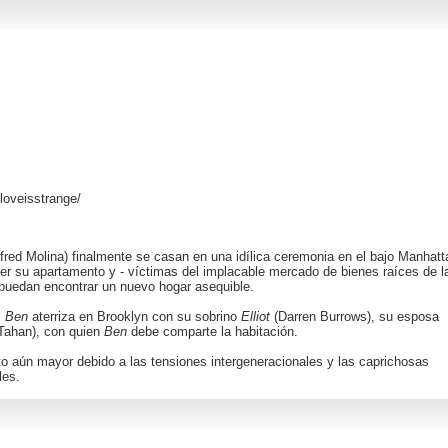
loveisstrange/
fred Molina
) finalmente se casan en una idílica ceremonia en el bajo Manhatt
der su apartamento y - víctimas del implacable mercado de bienes raíces de l
puedan encontrar un nuevo hogar asequible.
,
Ben
aterriza en Brooklyn con su sobrino
Elliot
(Darren Burrows), su esposa
 Tahan
), con quien
Ben
debe comparte la habitación.
to aún mayor debido a las tensiones intergeneracionales y las caprichosas
les.