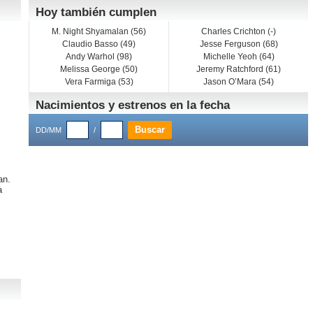
Hoy también cumplen
M. Night Shyamalan (56)
Charles Crichton (-)
Claudio Basso (49)
Jesse Ferguson (68)
Andy Warhol (98)
Michelle Yeoh (64)
Melissa George (50)
Jeremy Ratchford (61)
Vera Farmiga (53)
Jason O’Mara (54)
Nacimientos y estrenos en la fecha
DD/MM
/
an.
a