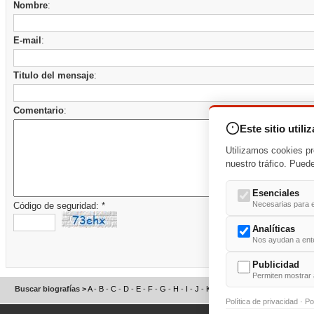
Nombre
:
E-mail
:
Titulo del mensaje
:
Comentario
:
Este sitio utili
Utilizamos cookies pr
nuestro tráfico. Pued
Esenciales
Necesarias para e
Código de seguridad: *
Analíticas
Nos ayudan a enten
Publicidad
Permiten mostrar 
Buscar biografías >
A
-
B
-
C
-
D
-
E
-
F
-
G
-
H
-
I
-
J
-
K
-
L
-
M
-
N
-
O
-
P
-
Q
-
R
-
S
Política de privacidad
·
Po