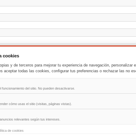
za cookies
opias y de terceros para mejorar tu experiencia de navegación, personalizar e
es aceptar todas las cookies, configurar tus preferencias o rechazar las no es
l funcionamiento del sitio. No pueden desactivarse.
der cómo usas el sitio (visitas, páginas vistas).
anuncios relevantes según tus intereses.
-
T
-
U
-
V
-
W
-
X
-
Y
-
Z
lítica de cookies