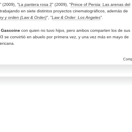
" (2009), "
La pantera rosa 2
" (2009), "
Prince of Persia: Las arenas del
 trabajando en siete distintos proyectos cinematográficos, además de
ey y orden (Law & Order)
", "
Law & Order: Los Angeles
".
l Gascoine
con quien no tuvo hijos, pero ambos comparten los de sus
3 se convirtió en abuelo por primera vez, y una vez más en mayo de
ericana.
Compa