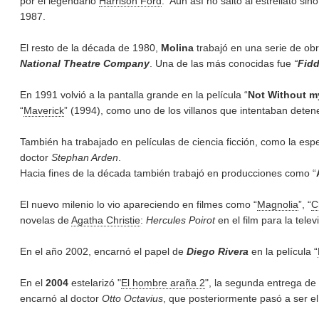
por el legendario
Harrison Ford
. Aún así no saltó al estrellato si
1987.
El resto de la década de 1980,
Molina
trabajó en una serie de ob
National Theatre Company
. Una de las más conocidas fue
“
Fidd
En 1991 volvió a la pantalla grande en la película “
Not Without m
“
Maverick
” (1994), como uno de los villanos que intentaban deten
También ha trabajado en películas de ciencia ficción, como la espe
doctor
Stephan Arden
.
Hacia fines de la década también trabajó en producciones como “
El nuevo milenio lo vio apareciendo en filmes como “
Magnolia
”, “
C
novelas de
Agatha Christie
:
Hercules Poirot
en el film para la televi
En el año 2002, encarnó el papel de
Diego Rivera
en la película “
En el
2004
estelarizó "
El hombre araña 2
", la segunda entrega de 
encarnó al doctor
Otto Octavius
, que posteriormente pasó a ser e