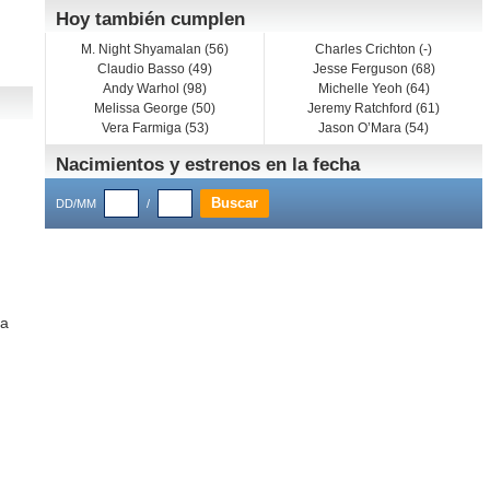
Hoy también cumplen
M. Night Shyamalan (56)
Charles Crichton (-)
Claudio Basso (49)
Jesse Ferguson (68)
Andy Warhol (98)
Michelle Yeoh (64)
Melissa George (50)
Jeremy Ratchford (61)
Vera Farmiga (53)
Jason O’Mara (54)
.
Nacimientos y estrenos en la fecha
DD/MM
/
pa