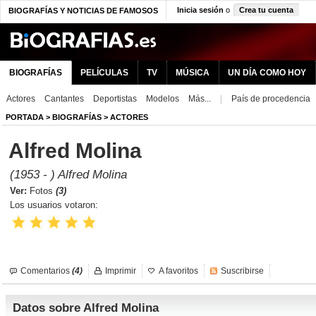
Inicia sesión
o
Crea tu cuenta
BIOGRAFÍAS Y NOTICIAS DE FAMOSOS
BIOGRAFÍAS
PELÍCULAS
TV
MÚSICA
UN DÍA COMO HOY
Actores
Cantantes
Deportistas
Modelos
Más...
|
País de procedencia
PORTADA
>
BIOGRAFÍAS
>
ACTORES
Alfred Molina
(1953 - ) Alfred Molina
Ver:
Fotos
(3)
Los usuarios votaron:
Comentarios
(4)
Imprimir
A favoritos
Suscribirse
Datos sobre Alfred Molina