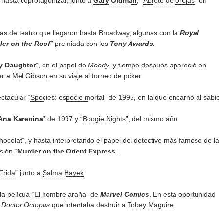
no hasta coprotagonizar, junto a
Gary Oldman
, “
Ábrete de orejas
” en
ras de teatro que llegaron hasta Broadway, algunas con la
Royal
ler on the Roof
”
premiada con los
Tony Awards.
y Daughter
”, en el papel de
Moody
, y tiempo después apareció en
er a
Mel Gibson
en su viaje al torneo de póker.
ctacular “
Species: especie mortal
” de 1995, en la que encarnó al sabi
Ana Karenina
” de 1997 y “
Boogie Nights
”, del mismo año.
hocolat
”, y hasta interpretando el papel del detective más famoso de l
sión “
Murder on the Orient Express
”.
Frida
” junto a
Salma Hayek
.
la pelícua “
El hombre araña
” de
Marvel Comics
. En esta oportunidad
l
Doctor Octopus
que intentaba destruir a
Tobey Maguire
.