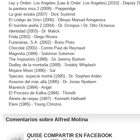
Ley y Orden: Los Angeles (Law & Order: Los Angeles)
(2010) - Deputy Di
la pantera rosa 2
(2009) - Pepperidge
La gran estafa
(2007) - Dick Suskind
El código da Vinci
(2006) - Obispo Manuel Aringarosa
El hombre araña 2
(2004) - Dr. Octopus / Dr. Otto Octavius
Identidad
(2003) - Dr. Malick
Frida
(2002) - Diego Rivera
Funerarias, S.A.
(2002) - Boris Plots
Chocolat
(2001) - Comte Paul de Reynaud
Magnolia
(1999) - Solomon Solomon
The Impostors
(1999) - Sir Jeremy Burtom
Dudley de la montaña
(1999) - Snidely Whiplash
Mojave Moon
(1996) - Sal
Species: especie mortal
(1995) - Dr. Stephen Arden
Asesino del más allá
(1995) - Dr. Jonas Nyebern
Maverick
(1994) - Angel
El Proceso de Kafka
(1994) - Titorelli
Ábrete de orejas
(1987) - Kenneth Halliwell
Eleni
(1985) - Young Christos
Comentarios sobre Alfred Molina
QUISE COMPARTIR EN FACEBOOK