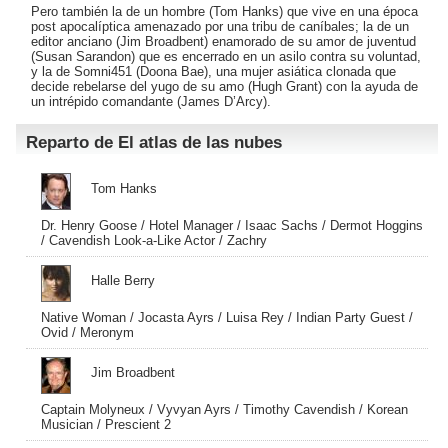
Pero también la de un hombre (
Tom Hanks
) que vive en una época
post apocalíptica amenazado por una tribu de caníbales; la de un
editor anciano (
Jim Broadbent
) enamorado de su amor de juventud
(
Susan Sarandon
) que es encerrado en un asilo contra su voluntad,
y la de Somni451 (
Doona Bae
), una mujer asiática clonada que
decide rebelarse del yugo de su amo (
Hugh Grant
) con la ayuda de
un intrépido comandante (
James D’Arcy
).
Reparto de El atlas de las nubes
Tom Hanks
Dr. Henry Goose / Hotel Manager / Isaac Sachs / Dermot Hoggins
/ Cavendish Look-a-Like Actor / Zachry
Halle Berry
Native Woman / Jocasta Ayrs / Luisa Rey / Indian Party Guest /
Ovid / Meronym
Jim Broadbent
Captain Molyneux / Vyvyan Ayrs / Timothy Cavendish / Korean
Musician / Prescient 2