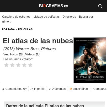
Bi
O
GRAFIAS.es
Cartelera de estrenos
Listado de películas
Directores
Buscar por
Biografías
género
Películas
PORTADA
>
PELÍCULAS
El atlas de las nubes
TV
(2013) Warner Bros. Pictures
Música
Ver:
Fotos
(0)
|
Vídeos
(1)
Los usuarios votaron:
Un día como hoy
Videos
Galerías
Comentarios
(0)
Imprimir
A favoritos
Suscribirse
Compartir:
Noticias
Datos de la película El atlas de las nubes
Iniciar sesión
Crear cuenta