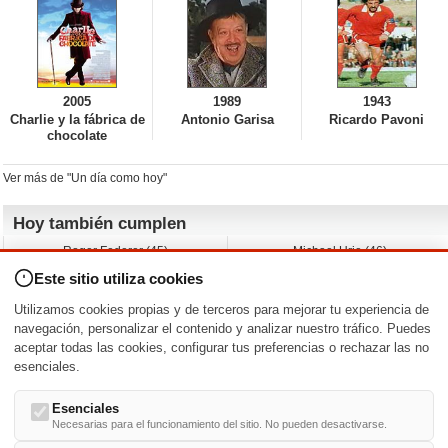
2005
1989
1943
Charlie y la fábrica de
Antonio Garisa
Ricardo Pavoni
chocolate
Ver más de "Un día como hoy"
Hoy también cumplen
Roger Federer (45)
Michael Urie (46)
Cecilia Roth (70)
Peyton List (40)
Este sitio utiliza cookies
Dustin Hoffman (89)
Emiliano Zapata (-)
Martin Brest (75)
Jimmy Jean-Louis (58)
Utilizamos cookies propias y de terceros para mejorar tu experiencia de
Adam Roarke (89)
Ken Baumann (37)
navegación, personalizar el contenido y analizar nuestro tráfico. Puedes
aceptar todas las cookies, configurar tus preferencias o rechazar las no
Nacimientos y estrenos en la fecha
esenciales.
DD/MM
/
Esenciales
Necesarias para el funcionamiento del sitio. No pueden desactivarse.