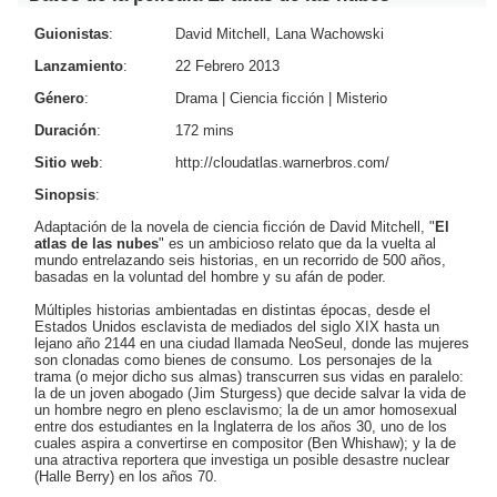
Guionistas
:
David Mitchell, Lana Wachowski
Lanzamiento
:
22 Febrero 2013
Género
:
Drama
|
Ciencia ficción
|
Misterio
Duración
:
172 mins
Sitio web
:
http://cloudatlas.warnerbros.com/
Sinopsis
:
Adaptación de la novela de ciencia ficción de David Mitchell, "
El
atlas de las nubes
" es un ambicioso relato que da la vuelta al
mundo entrelazando seis historias, en un recorrido de 500 años,
basadas en la voluntad del hombre y su afán de poder.
Múltiples historias ambientadas en distintas épocas, desde el
Estados Unidos esclavista de mediados del siglo XIX hasta un
lejano año 2144 en una ciudad llamada NeoSeul, donde las mujeres
son clonadas como bienes de consumo. Los personajes de la
trama (o mejor dicho sus almas) transcurren sus vidas en paralelo:
la de un joven abogado (
Jim Sturgess
) que decide salvar la vida de
un hombre negro en pleno esclavismo; la de un amor homosexual
entre dos estudiantes en la Inglaterra de los años 30, uno de los
cuales aspira a convertirse en compositor (
Ben Whishaw
); y la de
una atractiva reportera que investiga un posible desastre nuclear
(
Halle Berry
) en los años 70.