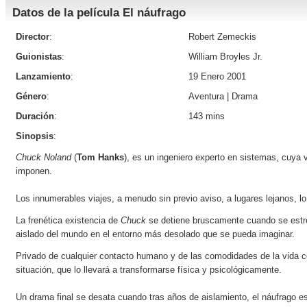
Datos de la película El náufrago
Director
:
Robert Zemeckis
Guionistas
:
William Broyles Jr.
Lanzamiento
:
19 Enero 2001
Género
:
Aventura
|
Drama
Duración
:
143 mins
Sinopsis
:
Chuck Noland
(
Tom Hanks
), es un ingeniero experto en sistemas, cuya vi
imponen.
Los innumerables viajes, a menudo sin previo aviso, a lugares lejanos, l
La frenética existencia de
Chuck
se detiene bruscamente cuando se estrel
aislado del mundo en el entorno más desolado que se pueda imaginar.
Privado de cualquier contacto humano y de las comodidades de la vida c
situación, que lo llevará a transformarse física y psicológicamente.
Un drama final se desata cuando tras años de aislamiento, el náufrago es 