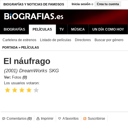
Inicia sesión
o
Crea tu cuenta
BIOGRAFÍAS Y NOTICIAS DE FAMOSOS
BIOGRAFÍAS
PELÍCULAS
TV
MÚSICA
UN DÍA COMO HOY
Cartelera de estrenos
Listado de películas
Directores
Buscar por género
PORTADA
>
PELÍCULAS
El náufrago
(2001) DreamWorks SKG
Ver:
Fotos
(0)
Los usuarios votaron:
Comentarios
(0)
Imprimir
A favoritos
Suscribirse