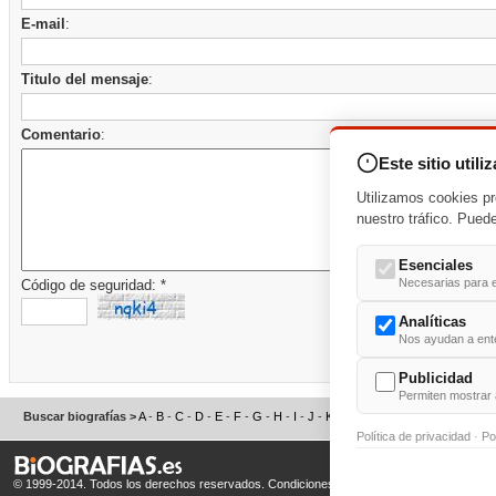
E-mail
:
Titulo del mensaje
:
Comentario
:
Este sitio utili
Utilizamos cookies pr
nuestro tráfico. Pued
Esenciales
Necesarias para e
Código de seguridad: *
Analíticas
Nos ayudan a enten
Publicidad
Permiten mostrar 
Buscar biografías >
A
-
B
-
C
-
D
-
E
-
F
-
G
-
H
-
I
-
J
-
K
-
L
-
M
-
N
-
O
-
P
-
Q
-
R
-
S
Política de privacidad
·
Po
© 1999-2014. Todos los derechos reservados.
Condiciones de uso
y
Política de Privacid