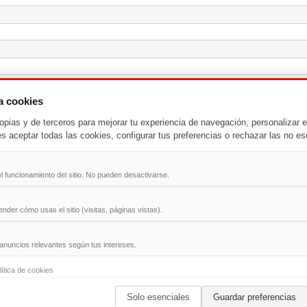
za cookies
opias y de terceros para mejorar tu experiencia de navegación, personalizar e
es aceptar todas las cookies, configurar tus preferencias o rechazar las no es
l funcionamiento del sitio. No pueden desactivarse.
der cómo usas el sitio (visitas, páginas vistas).
anuncios relevantes según tus intereses.
-
T
-
U
-
V
-
W
-
X
-
Y
-
Z
lítica de cookies
Solo esenciales
Guardar preferencias
ad