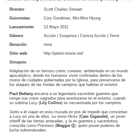
Director
:
Scott Charles Stewart
Guionistas
:
Cory Goodman, Min-Woo Hyung
Lanzamiento
:
13 Mayo 2011
Género
:
Acción
|
Suspense
|
Ciencia ficción
|
Terror
Duración
:
mins
Sitio web
:
http://priest-movie.net/
Sinopsis
:
Adaptación de un famoso comic coreano, ambientado en un mundo
apocalíptico, donde los humanos viven confinados dentro de los
muros de ciudades gobernadas por la Iglesia, para preservarse de
los ataques de las hordas de vampiros que habitan el exterior.
Paul Bettany
encarna a un legendario sacerdote guerrero que
rompe sus votos sagrados para aventurarse en el exterior, cuando
su sobrina
Lucy
(
Lily Collins
) es secuestrada por los vampiros.
Junto a él viajan en esta cruzada en pos de impedir que conviertan
a
Lucy
en una de ellos, su novio
Hicks
(
Cam Gigandet
), un joven
sheriff de las tierras arrasadas, y la ex guerrera y sacerdotisa,
conocida como
Priestess
(
Maggie Q
), quien posee poderes de
lucha sobrenaturales.