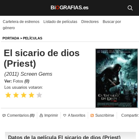
Bi
O
GRAFIAS.es
Cartelera de estrenos
Listado de películas
Directores
Buscar por
Biografías
género
Películas
PORTADA
>
PELÍCULAS
El sicario de dios
TV
(Priest)
Música
(2011) Screen Gems
Un día como hoy
Ver:
Fotos
(0)
Los usuarios votaron:
Videos
Galerías
Comentarios
(0)
Imprimir
A favoritos
Suscribirse
Compartir:
Noticias
Datos de la película El sicario de dios (Priest)
Iniciar sesión
Crear cuenta