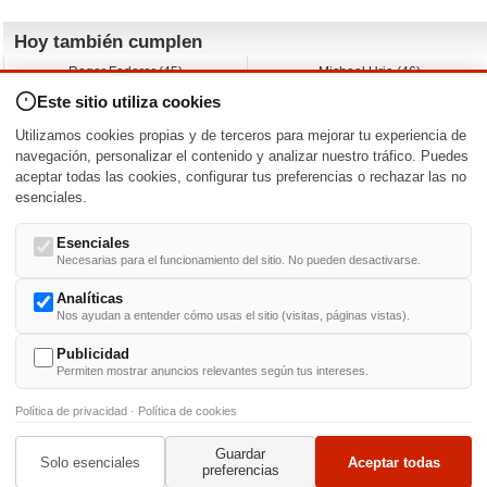
Hoy también cumplen
Roger Federer (45)
Michael Urie (46)
Cecilia Roth (70)
Peyton List (40)
Este sitio utiliza cookies
Dustin Hoffman (89)
Emiliano Zapata (-)
Martin Brest (75)
Jimmy Jean-Louis (58)
Utilizamos cookies propias y de terceros para mejorar tu experiencia de
Adam Roarke (89)
Ken Baumann (37)
navegación, personalizar el contenido y analizar nuestro tráfico. Puedes
aceptar todas las cookies, configurar tus preferencias o rechazar las no
Nacimientos y estrenos en la fecha
esenciales.
DD/MM
/
Esenciales
Necesarias para el funcionamiento del sitio. No pueden desactivarse.
Analíticas
Nos ayudan a entender cómo usas el sitio (visitas, páginas vistas).
Buscar biografías >
A
-
B
-
C
-
D
-
E
-
F
-
G
-
H
-
I
-
J
-
K
-
L
-
M
-
N
-
O
-
P
-
Q
-
R
-
S
-
T
-
U
-
V
-
W
-
X
-
Y
-
Z
Publicidad
Permiten mostrar anuncios relevantes según tus intereses.
Política de privacidad
·
Política de cookies
Guardar
© 1999-2014. Todos los derechos reservados.
Condiciones de uso
y
Política de Privacid
Solo esenciales
Aceptar todas
preferencias