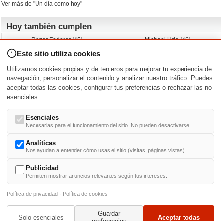
Ver más de "Un día como hoy"
Hoy también cumplen
Roger Federer (45)
Michael Urie (46)
Cecilia Roth (70)
Peyton List (40)
Este sitio utiliza cookies
Dustin Hoffman (89)
Emiliano Zapata (-)
Martin Brest (75)
Jimmy Jean-Louis (58)
Utilizamos cookies propias y de terceros para mejorar tu experiencia de
Adam Roarke (89)
Ken Baumann (37)
navegación, personalizar el contenido y analizar nuestro tráfico. Puedes
aceptar todas las cookies, configurar tus preferencias o rechazar las no
Nacimientos y estrenos en la fecha
esenciales.
DD/MM
/
Esenciales
Necesarias para el funcionamiento del sitio. No pueden desactivarse.
Analíticas
Nos ayudan a entender cómo usas el sitio (visitas, páginas vistas).
Buscar biografías >
A
-
B
-
C
-
D
-
E
-
F
-
G
-
H
-
I
-
J
-
K
-
L
-
M
-
N
-
O
-
P
-
Q
-
R
-
S
-
T
-
U
-
V
-
W
-
X
-
Y
-
Z
Publicidad
Permiten mostrar anuncios relevantes según tus intereses.
Política de privacidad
·
Política de cookies
Guardar
© 1999-2014. Todos los derechos reservados.
Condiciones de uso
y
Política de Privacid
Solo esenciales
Aceptar todas
preferencias