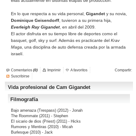
ellas actualmente en distintas etapas de producción.
En lo que respecta a su vida personal,
Gigandet
y su novia,
Dominique Geisendorff
, tuvieron a su primera hija,
Everleigh Ray Gigandet
, en abril del 2009.
El actor disfruta en su tiempo libre de deportes como el
basquet, golf, sky y surf. Además es practicante del
Krav
Maga
, una disciplina de auto defensa creada por la armada
israelí.
Comentarios
(0)
Imprimir
A favoritos
Compartir:
Suscribirse
Vida profesional de Cam Gigandet
Filmografía
Bajo amenaza (Trespass)
(2012) - Jonah
The Roommate
(2011) - Stephen
El sicario de dios (Priest)
(2011) - Hicks
Rumores y Mentiras
(2010) - Micah
Burlesque
(2010) - Jack