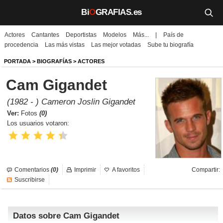
Bi
O
GRAFIAS.es
Actores
Cantantes
Deportistas
Modelos
Más...
|
País de
Biografías
procedencia
Las más vistas
Las mejor votadas
Sube tu biografía
Películas
PORTADA
>
BIOGRAFÍAS
>
ACTORES
Cam Gigandet
TV
(1982 - ) Cameron Joslin Gigandet
Música
Ver:
Fotos
(0)
Los usuarios votaron:
Un día como hoy
Videos
Comentarios
(0)
Imprimir
A favoritos
Compartir:
Galerías
Suscribirse
Noticias
Datos sobre Cam Gigandet
Iniciar sesión
Crear cuenta