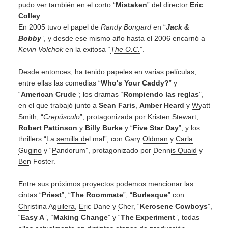
pudo ver también en el corto “
Mistaken
” del director
Eric
Colley
.
En 2005 tuvo el papel de
Randy Bongard
en “
Jack &
Bobby
”, y desde ese mismo año hasta el 2006 encarnó a
Kevin Volchok
en la exitosa “
The O.C.
”.
Desde entonces, ha tenido papeles en varias películas,
entre ellas las comedias “
Who's Your Caddy?
” y
“
American Crude
”; los dramas “
Rompiendo las reglas
”,
en el que trabajó junto a
Sean Faris
,
Amber Heard
y
Wyatt
Smith
, “
Crepúsculo
”, protagonizada por
Kristen Stewart
,
Robert Pattinson
y
Billy Burke
y “
Five Star Day
”; y los
thrillers “
La semilla del mal
”, con
Gary Oldman
y
Carla
Gugino
y “
Pandorum
”, protagonizado por
Dennis Quaid
y
Ben Foster
.
Entre sus próximos proyectos podemos mencionar las
cintas “
Priest
”, “
The Roommate
”, “
Burlesque
” con
Christina Aguilera
,
Eric Dane
y
Cher
, “
Kerosene Cowboys
”,
“
Easy A
”, “
Making Change
” y “
The Experiment
”, todas