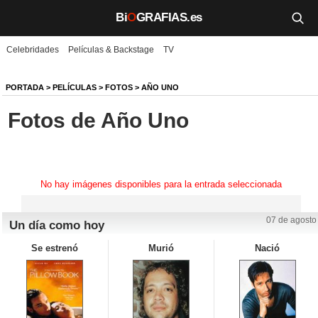
Bi
O
GRAFIAS.es
Celebridades
Películas & Backstage
TV
Biografías
Películas
PORTADA
>
PELÍCULAS
>
FOTOS
>
AÑO UNO
Fotos de Año Uno
TV
Música
Un día como hoy
No hay imágenes disponibles para la entrada seleccionada
Videos
07 de agosto
Un día como hoy
Galerías
Se estrenó
Murió
Nació
Noticias
Iniciar sesión
Crear cuenta