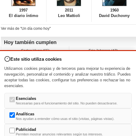
1997
2011
1960
El diario íntimo
Leo Mattioli
David Duchovny
Ver más de "Un día como hoy"
Hoy también cumplen
Carlos Vives (65)
Eric Johnson (47)
Emil Nolde (-)
Erik King (17)
Este sitio utiliza cookies
Nicholas Ray (-)
Liam James (30)
Charlize Theron (51)
Wayne Knight (71)
Utilizamos cookies propias y de terceros para mejorar tu experiencia de
Maggie Wheeler (65)
Michael Shannon (52)
navegación, personalizar el contenido y analizar nuestro tráfico. Puedes
aceptar todas las cookies, configurar tus preferencias o rechazar las no
Nacimientos y estrenos en la fecha
esenciales.
DD/MM
/
Esenciales
Necesarias para el funcionamiento del sitio. No pueden desactivarse.
Analíticas
Nos ayudan a entender cómo usas el sitio (visitas, páginas vistas).
Buscar biografías >
A
-
B
-
C
-
D
-
E
-
F
-
G
-
H
-
I
-
J
-
K
-
L
-
M
-
N
-
O
-
P
-
Q
-
R
-
S
-
T
-
U
-
V
-
W
-
X
-
Y
-
Z
Publicidad
Permiten mostrar anuncios relevantes según tus intereses.