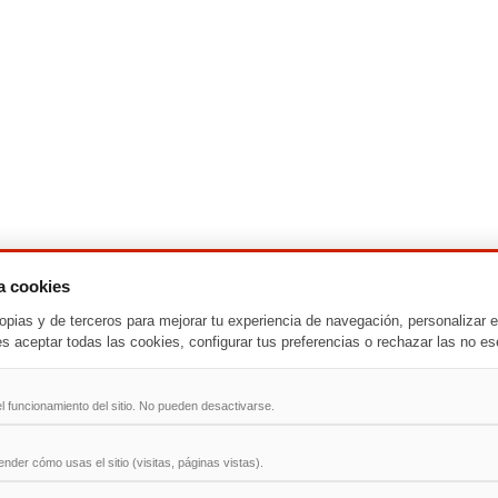
za cookies
opias y de terceros para mejorar tu experiencia de navegación, personalizar e
-
T
-
U
-
V
-
W
-
X
-
Y
-
Z
es aceptar todas las cookies, configurar tus preferencias o rechazar las no es
ad
l funcionamiento del sitio. No pueden desactivarse.
der cómo usas el sitio (visitas, páginas vistas).