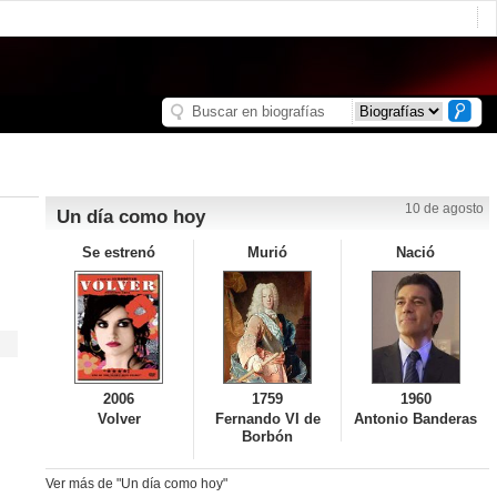
10 de agosto
Un día como hoy
Se estrenó
Murió
Nació
2006
1759
1960
Volver
Fernando VI de
Antonio Banderas
Borbón
Ver más de "Un día como hoy"