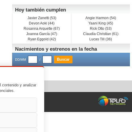
Hoy también cumplen
Javier Zanetti (53)
Angie Harmon (54)
Devon Aoki (44)
Yaani King (45)
Rosanna Arquette (67)
Rick Otto (53)
Joanna García (47)
Claudia Christian (61)
Ryan Eggold (42)
Lucas Till (36)
Nacimientos y estrenos en la fecha
DD/MM
/
l contenido y analizar
enciales.