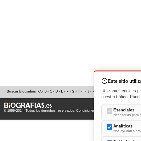
Este sitio utili
Utilizamos cookies pr
Buscar biografías >
A
-
B
-
C
-
D
-
E
-
F
-
G
-
H
-
I
-
J
-
K
-
L
-
M
-
N
-
O
-
P
-
Q
-
R
-
S
nuestro tráfico. Pued
Esenciales
© 1999-2014. Todos los derechos reservados.
Condiciones de uso
y
Política de Privacid
Necesarias para e
Analíticas
Nos ayudan a enten