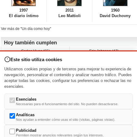
1997
2011
1960
El diario íntimo
Leo Mattioli
David Duchovny
Ver más de "Un día como hoy"
Hoy también cumplen
Carlos Vives (65)
Eric Johnson (47)
Emil Nolde (-)
Erik King (17)
Este sitio utiliza cookies
Nicholas Ray (-)
Liam James (30)
Charlize Theron (51)
Wayne Knight (71)
Utilizamos cookies propias y de terceros para mejorar tu experiencia de
Maggie Wheeler (65)
Michael Shannon (52)
navegación, personalizar el contenido y analizar nuestro tráfico. Puedes
aceptar todas las cookies, configurar tus preferencias o rechazar las no
Nacimientos y estrenos en la fecha
esenciales.
DD/MM
/
Esenciales
Necesarias para el funcionamiento del sitio. No pueden desactivarse.
Analíticas
Nos ayudan a entender cómo usas el sitio (visitas, páginas vistas).
Buscar biografías >
A
-
B
-
C
-
D
-
E
-
F
-
G
-
H
-
I
-
J
-
K
-
L
-
M
-
N
-
O
-
P
-
Q
-
R
-
S
-
T
-
U
-
V
-
W
-
X
-
Y
-
Z
Publicidad
Permiten mostrar anuncios relevantes según tus intereses.