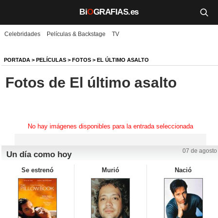
Bi
O
GRAFIAS.es
Celebridades
Películas & Backstage
TV
Biografías
Películas
PORTADA
>
PELÍCULAS
>
FOTOS
>
EL ÚLTIMO ASALTO
Fotos de El último asalto
TV
Música
Un día como hoy
No hay imágenes disponibles para la entrada seleccionada
Videos
07 de agosto
Un día como hoy
Galerías
Se estrenó
Murió
Nació
Noticias
Iniciar sesión
Crear cuenta