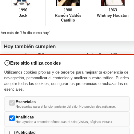
1996
1988
1963
Jack
Ramón Valdés
Whitney Houston
Castillo
Ver más de "Un día como hoy"
Hoy también cumplen
Juanes (54)
Audrey Tautou (48)
Liz Vassey (54)
Melanie Griffith (69)
Este sitio utiliza cookies
Jessica Capshaw (50)
Gillian Anderson (58)
Sam Elliott (82)
The Edge (65)
Utilizamos cookies propias y de terceros para mejorar tu experiencia de
Jarvis Hayes (45)
Anna Kendrick (41)
navegación, personalizar el contenido y analizar nuestro tráfico. Puedes
aceptar todas las cookies, configurar tus preferencias o rechazar las no
Nacimientos y estrenos en la fecha
esenciales.
DD/MM
/
Esenciales
Necesarias para el funcionamiento del sitio. No pueden desactivarse.
Analíticas
Nos ayudan a entender cómo usas el sitio (visitas, páginas vistas).
Buscar biografías >
A
-
B
-
C
-
D
-
E
-
F
-
G
-
H
-
I
-
J
-
K
-
L
-
M
-
N
-
O
-
P
-
Q
-
R
-
S
-
T
-
U
-
V
-
W
-
X
-
Y
-
Z
Publicidad