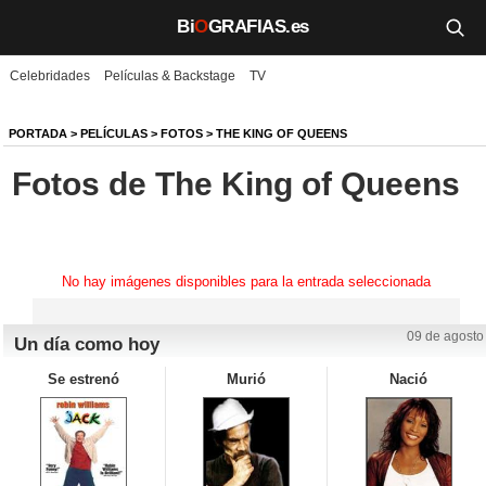
Bi
O
GRAFIAS.es
Celebridades
Películas & Backstage
TV
Biografías
Películas
PORTADA
>
PELÍCULAS
>
FOTOS
>
THE KING OF QUEENS
Fotos de The King of Queens
TV
Música
Un día como hoy
No hay imágenes disponibles para la entrada seleccionada
Videos
09 de agosto
Un día como hoy
Galerías
Se estrenó
Murió
Nació
Noticias
Iniciar sesión
Crear cuenta