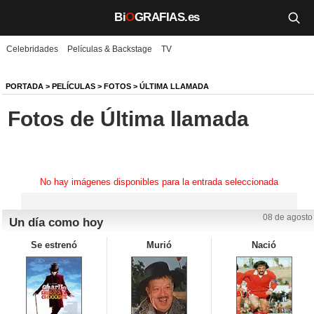
Bi
O
GRAFIAS.es
Celebridades
Películas & Backstage
TV
Biografías
Películas
PORTADA
>
PELÍCULAS
>
FOTOS
>
ÚLTIMA LLAMADA
Fotos de Última llamada
TV
Música
Un día como hoy
No hay imágenes disponibles para la entrada seleccionada
Videos
08 de agosto
Un día como hoy
Galerías
Se estrenó
Murió
Nació
Noticias
Iniciar sesión
Crear cuenta