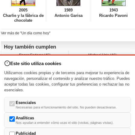
2005
1989
1943
Charlie y la fábrica de
Antonio Garisa
Ricardo Pavoni
chocolate
Ver más de "Un día como hoy"
Hoy también cumplen
Roger Federer (45)
Michael Urie (46)
Cecilia Roth (70)
Peyton List (40)
Este sitio utiliza cookies
Dustin Hoffman (89)
Emiliano Zapata (-)
Martin Brest (75)
Jimmy Jean-Louis (58)
Utilizamos cookies propias y de terceros para mejorar tu experiencia de
Adam Roarke (89)
Ken Baumann (37)
navegación, personalizar el contenido y analizar nuestro tráfico. Puedes
aceptar todas las cookies, configurar tus preferencias o rechazar las no
Nacimientos y estrenos en la fecha
esenciales.
DD/MM
/
Esenciales
Necesarias para el funcionamiento del sitio. No pueden desactivarse.
Analíticas
Nos ayudan a entender cómo usas el sitio (visitas, páginas vistas).
Buscar biografías >
A
-
B
-
C
-
D
-
E
-
F
-
G
-
H
-
I
-
J
-
K
-
L
-
M
-
N
-
O
-
P
-
Q
-
R
-
S
-
T
-
U
-
V
-
W
-
X
-
Y
-
Z
Publicidad