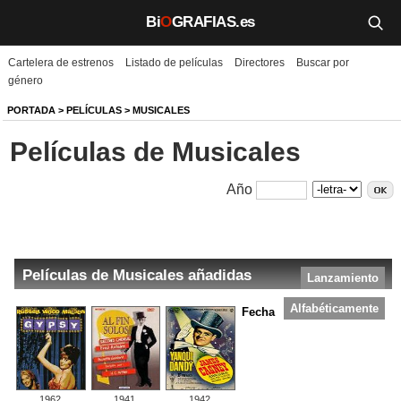
Bi
O
GRAFIAS.es
Cartelera de estrenos
Listado de películas
Directores
Buscar por
Biografías
género
Películas
PORTADA
>
PELÍCULAS
> MUSICALES
Películas de Musicales
TV
Música
Año
Un día como hoy
Videos
Películas de Musicales añadidas
Lanzamiento
Galerías
Alfabéticamente
Fecha
Noticias
Iniciar sesión
Crear cuenta
1962
1941
1942