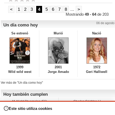
<
1
2
3
4
5
6
7
8
...
>
Mostrando
49 - 64
de 203
06 de agosto
Un día como hoy
Se estrenó
Murió
Nació
1999
2001
1972
Wild wild west
Jorge Amado
Geri Halliwell
Ver más de "Un día como hoy"
Hoy también cumplen
M. Night Shyamalan (56)
Charles Crichton (-)
Claudio Basso (49)
Jesse Ferguson (68)
Este sitio utiliza cookies
Andy Warhol (98)
Michelle Yeoh (64)