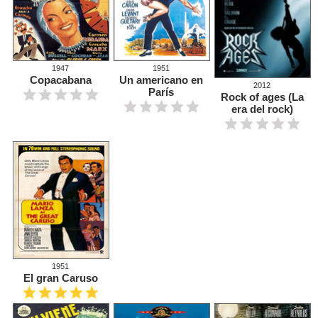
1947
1951
Copacabana
Un americano en
2012
París
Rock of ages (La
era del rock)
1951
El gran Caruso