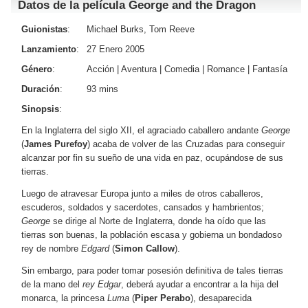
Datos de la película George and the Dragon
Guionistas
:
Michael Burks, Tom Reeve
Lanzamiento
:
27 Enero 2005
Género
:
Acción
|
Aventura
|
Comedia
|
Romance
|
Fantasía
Duración
:
93 mins
Sinopsis
:
En la Inglaterra del siglo XII, el agraciado caballero andante
George
(
James Purefoy
) acaba de volver de las Cruzadas para conseguir
alcanzar por fin su sueño de una vida en paz, ocupándose de sus
tierras.
Luego de atravesar Europa junto a miles de otros caballeros,
escuderos, soldados y sacerdotes, cansados y hambrientos;
George
se dirige al Norte de Inglaterra, donde ha oído que las
tierras son buenas, la población escasa y gobierna un bondadoso
rey de nombre
Edgard
(
Simon Callow
).
Sin embargo, para poder tomar posesión definitiva de tales tierras
de la mano del
rey Edgar
, deberá ayudar a encontrar a la hija del
monarca, la princesa
Luma
(
Piper Perabo
), desaparecida