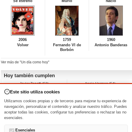
Se estrenó
Murió
Nació
2006
1759
1960
Volver
Fernando VI de
Antonio Banderas
Borbón
Ver más de "Un día como hoy"
Hoy también cumplen
Javier Zanetti (53)
Angie Harmon (54)
Devon Aoki (44)
Yaani King (45)
Este sitio utiliza cookies
Rosanna Arquette (67)
Rick Otto (53)
Joanna García (47)
Claudia Christian (61)
Utilizamos cookies propias y de terceros para mejorar tu experiencia de
Ryan Eggold (42)
Lucas Till (36)
navegación, personalizar el contenido y analizar nuestro tráfico. Puedes
aceptar todas las cookies, configurar tus preferencias o rechazar las no
Nacimientos y estrenos en la fecha
esenciales.
DD/MM
/
Esenciales