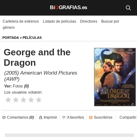
Bi
O
GRAFIAS.es
Cartelera de estrenos
Listado de películas
Directores
Buscar por
Biografías
género
Películas
PORTADA
>
PELÍCULAS
George and the
TV
Dragon
Música
(2005) American World Pictures
Un día como hoy
(AWP)
Ver:
Fotos
(0)
Videos
Los usuarios votaron:
Galerías
Comentarios
(0)
Imprimir
A favoritos
Suscribirse
Compartir:
Noticias
Iniciar sesión
Crear cuenta