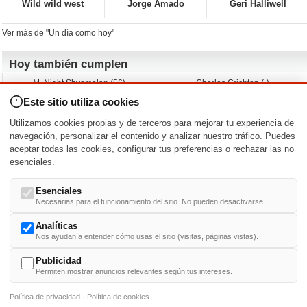
Wild wild west
Jorge Amado
Geri Halliwell
Ver más de "Un día como hoy"
Hoy también cumplen
M. Night Shyamalan (56)
Charles Crichton (-)
Claudio Basso (49)
Jesse Ferguson (68)
Este sitio utiliza cookies
Andy Warhol (98)
Michelle Yeoh (64)
Melissa George (50)
Jeremy Ratchford (61)
Utilizamos cookies propias y de terceros para mejorar tu experiencia de
Vera Farmiga (53)
Jason O’Mara (54)
navegación, personalizar el contenido y analizar nuestro tráfico. Puedes
aceptar todas las cookies, configurar tus preferencias o rechazar las no
Nacimientos y estrenos en la fecha
esenciales.
DD/MM
/
Esenciales
Necesarias para el funcionamiento del sitio. No pueden desactivarse.
Analíticas
Nos ayudan a entender cómo usas el sitio (visitas, páginas vistas).
Buscar biografías >
A
-
B
-
C
-
D
-
E
-
F
-
G
-
H
-
I
-
J
-
K
-
L
-
M
-
N
-
O
-
P
-
Q
-
R
-
S
-
T
-
U
-
V
-
W
-
X
-
Y
-
Z
Publicidad
Permiten mostrar anuncios relevantes según tus intereses.
Política de privacidad
·
Política de cookies