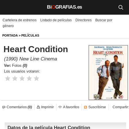
Bi
O
GRAFIAS.es
Cartelera de estrenos
Listado de películas
Directores
Buscar por
Biografías
género
Películas
PORTADA
>
PELÍCULAS
Heart Condition
TV
(1990) New Line Cinema
Música
Ver:
Fotos
(0)
Los usuarios votaron:
Un día como hoy
Videos
Galerías
Comentarios
(0)
Imprimir
A favoritos
Suscribirse
Compartir:
Noticias
Datos de la película Heart Condition
Iniciar sesión
Crear cuenta