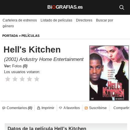
Bi
O
GRAFIAS.es
Cartelera de estrenos
Listado de películas
Directores
Buscar por
Biografías
género
Películas
PORTADA
>
PELÍCULAS
Hell's Kitchen
TV
(2001) Ardustry Home Entertainment
Música
Ver:
Fotos
(0)
Los usuarios votaron:
Un día como hoy
Videos
Galerías
Comentarios
(0)
Imprimir
A favoritos
Suscribirse
Compartir:
Noticias
Datos de la película Hell's Kitchen
Iniciar sesión
Crear cuenta