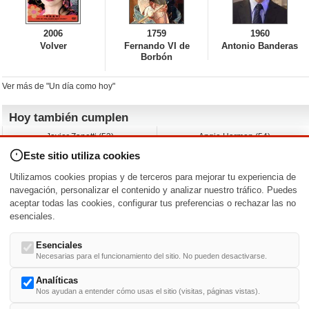
2006
1759
1960
Volver
Fernando VI de
Antonio Banderas
Borbón
Ver más de "Un día como hoy"
Hoy también cumplen
Javier Zanetti (53)
Angie Harmon (54)
Devon Aoki (44)
Yaani King (45)
Este sitio utiliza cookies
Rosanna Arquette (67)
Rick Otto (53)
Joanna García (47)
Claudia Christian (61)
Utilizamos cookies propias y de terceros para mejorar tu experiencia de
Ryan Eggold (42)
Lucas Till (36)
navegación, personalizar el contenido y analizar nuestro tráfico. Puedes
aceptar todas las cookies, configurar tus preferencias o rechazar las no
Nacimientos y estrenos en la fecha
esenciales.
DD/MM
/
Esenciales
Necesarias para el funcionamiento del sitio. No pueden desactivarse.
Analíticas
Nos ayudan a entender cómo usas el sitio (visitas, páginas vistas).
Buscar biografías >
A
-
B
-
C
-
D
-
E
-
F
-
G
-
H
-
I
-
J
-
K
-
L
-
M
-
N
-
O
-
P
-
Q
-
R
-
S