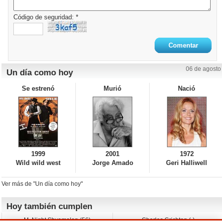
Código de seguridad: *
06 de agosto
Un día como hoy
Se estrenó
Murió
Nació
1999
2001
1972
Wild wild west
Jorge Amado
Geri Halliwell
Ver más de "Un día como hoy"
Hoy también cumplen
M. Night Shyamalan (56)
Charles Crichton (-)