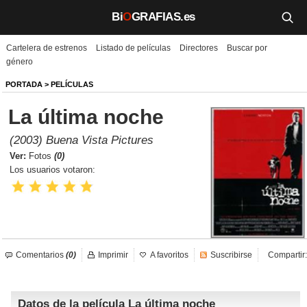
Bi
O
GRAFIAS.es
Cartelera de estrenos
Listado de películas
Directores
Buscar por
Biografías
género
Películas
PORTADA
>
PELÍCULAS
La última noche
TV
(2003) Buena Vista Pictures
Música
Ver:
Fotos
(0)
Los usuarios votaron:
Un día como hoy
Videos
Galerías
Comentarios
(0)
Imprimir
A favoritos
Suscribirse
Compartir:
Noticias
Datos de la película La última noche
Iniciar sesión
Crear cuenta