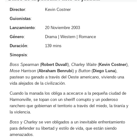
Director
:
Kevin Costner
Guionistas
:
Lanzamiento
:
20 Noviembre 2003
Género
:
Drama
|
Western
|
Romance
Duración
:
139 mins
Sinopsis
:
Boss Spearman
(
Robert Duvall
),
Charley Waite
(
Kevin Costner
),
Mose Harrison
(
Abraham Benrubi
) y
Button
(
Diego Luna
),
pastean su ganado a través del Oeste americano, viviendo una
vida alejados de la civilización.
Cuando la manada los obliga a acecarce a la pequeña ciudad de
Harmonville, se topan con un sheriff corrupto y un poderoso
ranchero que gobiernan el territorio a través del miedo, la tiranía y
la violencia.
Boss
y
Charley
se ven obligados a un inevitable enfrentamiento
para defender su libertad y estilo de vida, que están siendo
amenazados.