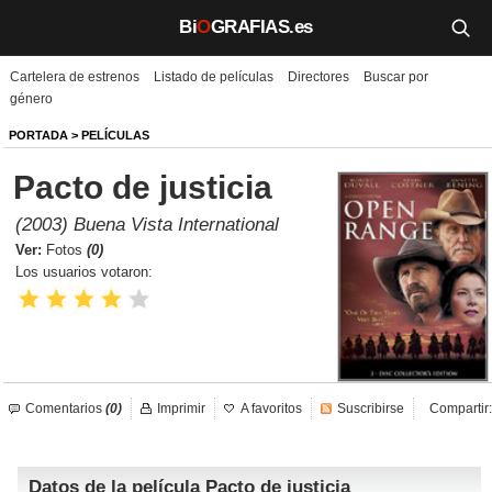
Bi
O
GRAFIAS.es
Cartelera de estrenos
Listado de películas
Directores
Buscar por
Biografías
género
Películas
PORTADA
>
PELÍCULAS
Pacto de justicia
TV
(2003) Buena Vista International
Música
Ver:
Fotos
(0)
Los usuarios votaron:
Un día como hoy
Videos
Galerías
Comentarios
(0)
Imprimir
A favoritos
Suscribirse
Compartir:
Noticias
Datos de la película Pacto de justicia
Iniciar sesión
Crear cuenta