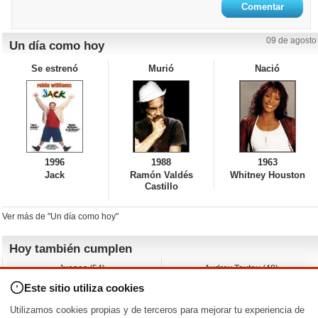
09 de agosto
Un día como hoy
Se estrenó
Murió
Nació
1996
1988
1963
Jack
Ramón Valdés
Whitney Houston
Castillo
Ver más de "Un día como hoy"
Hoy también cumplen
Juanes (54)
Audrey Tautou (48)
Liz Vassey (54)
Melanie Griffith (69)
Este sitio utiliza cookies
Jessica Capshaw (50)
Gillian Anderson (58)
Sam Elliott (82)
The Edge (65)
Utilizamos cookies propias y de terceros para mejorar tu experiencia de