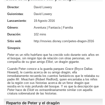
Director
:
David Lowery
Guionistas
:
David Lowery
Lanzamiento
:
19 Agosto 2016
Género
:
Aventura
|
Fantasía
|
Familia
Duración
:
102 mins
Sitio web
:
http://movies.disney.com/petes-dragon-2016
Sinopsis
:
Peter
es un niño huérfano que ha crecido solo durante seis años en
el bosque, sin ningún tipo de relación con otras personas, en
compañìa de su gran amigo
Elliot
, un dragón gigante.
Cuando Peter
conoce
a la guarda parques
Grace
(
Bryce Dallas
Howard
), le cuenta acerca de su amigo dragón, ella
inmediatamente recuerda los cuentos fantásticos que le relataba su
padre
Mr. Meacham
(
Robert Redford
), quien encantaba a los niños
de la región con sus historias acerca de un feroz dragón que
residía en lo más profundo del bosque. Y es que la descripción que
Peter
hace de
Eliott
es extraordinariamente similar con aquella
criatura sobrenatural de las historias.
Reparto de Peter y el dragón