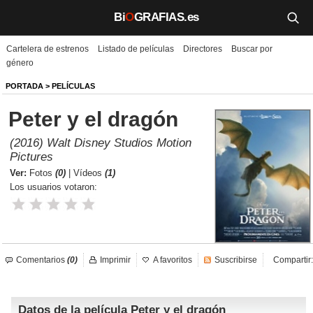
Bi
O
GRAFIAS.es
Cartelera de estrenos
Listado de películas
Directores
Buscar por
Biografías
género
Películas
PORTADA
>
PELÍCULAS
Peter y el dragón
TV
(2016) Walt Disney Studios Motion
Música
Pictures
Ver:
Fotos
(0)
|
Vídeos
(1)
Un día como hoy
Los usuarios votaron:
Videos
Galerías
Comentarios
(0)
Imprimir
A favoritos
Suscribirse
Compartir:
Noticias
Datos de la película Peter y el dragón
Iniciar sesión
Crear cuenta