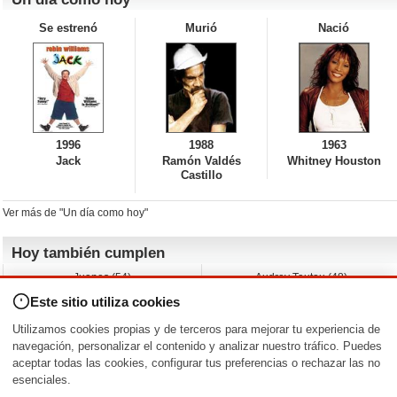
Se estrenó
Murió
Nació
1996
1988
1963
Jack
Ramón Valdés
Whitney Houston
Castillo
Ver más de "Un día como hoy"
Hoy también cumplen
Juanes (54)
Audrey Tautou (48)
Liz Vassey (54)
Melanie Griffith (69)
Este sitio utiliza cookies
Jessica Capshaw (50)
Gillian Anderson (58)
Sam Elliott (82)
The Edge (65)
Utilizamos cookies propias y de terceros para mejorar tu experiencia de
Jarvis Hayes (45)
Anna Kendrick (41)
navegación, personalizar el contenido y analizar nuestro tráfico. Puedes
aceptar todas las cookies, configurar tus preferencias o rechazar las no
Nacimientos y estrenos en la fecha
esenciales.