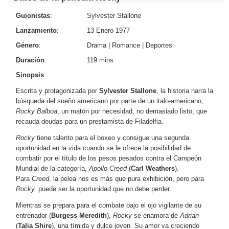
Guionistas
:
Sylvester Stallone
Lanzamiento
:
13 Enero 1977
Género
:
Drama
|
Romance
|
Deportes
Duración
:
119 mins
Sinopsis
:
Escrita y protagonizada por
Sylvester Stallone
, la historia narra la
búsqueda del sueño americano por parte de un italo-americano,
Rocky Balboa
, un matón por necesidad, no demasiado listo, que
recauda deudas para un prestamista de Filadelfia.
Rocky
tiene talento para el boxeo y consigue una segunda
oportunidad en la vida cuando se le ofrece la posibilidad de
combatir por el título de los pesos pesados contra el Campeón
Mundial de la categoría,
Apollo Creed
(
Carl Weathers
).
Para
Creed
, la pelea nos es más que pura exhibición, pero para
Rocky,
puede ser la oportunidad que no debe perder.
Mientras se prepara para el combate bajo el ojo vigilante de su
entrenador (
Burgess Meredith
),
Rocky
se enamora de
Adrian
(
Talia Shire
), una tímida y dulce joven. Su amor va creciendo