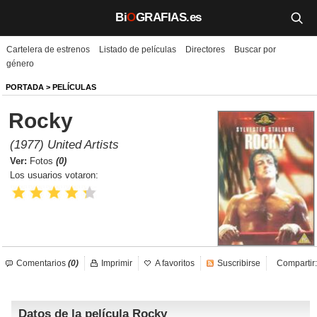
Bi
O
GRAFIAS.es
Cartelera de estrenos
Listado de películas
Directores
Buscar por
Biografías
género
Películas
PORTADA
>
PELÍCULAS
Rocky
TV
(1977) United Artists
Música
Ver:
Fotos
(0)
Los usuarios votaron:
Un día como hoy
Videos
Galerías
Comentarios
(0)
Imprimir
A favoritos
Suscribirse
Compartir:
Noticias
Datos de la película Rocky
Iniciar sesión
Crear cuenta