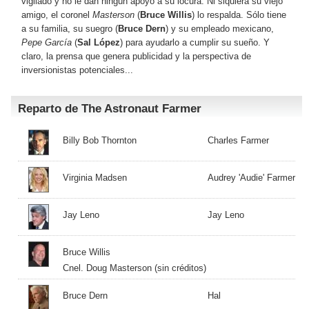
vigilado y no le dan ningún apoyo a su locura. Ni siquiera su viejo
amigo, el coronel
Masterson
(
Bruce Willis
) lo respalda. Sólo tiene
a su familia, su suegro (
Bruce Dern
) y su empleado mexicano,
Pepe García
(
Sal López
) para ayudarlo a cumplir su sueño. Y
claro, la prensa que genera publicidad y la perspectiva de
inversionistas potenciales...
Reparto de The Astronaut Farmer
Billy Bob Thornton
Charles Farmer
Virginia Madsen
Audrey 'Audie' Farmer
Jay Leno
Jay Leno
Bruce Willis
Cnel. Doug Masterson (sin créditos)
Bruce Dern
Hal