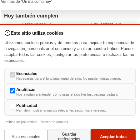
Ver más de "Un día como hoy"
Hoy también cumplen
Carlos Vives (65)
Eric Johnson (47)
Emil Nolde (-)
Erik King (17)
Este sitio utiliza cookies
Nicholas Ray (-)
Liam James (30)
Charlize Theron (51)
Wayne Knight (71)
Utilizamos cookies propias y de terceros para mejorar tu experiencia de
Maggie Wheeler (65)
Michael Shannon (52)
navegación, personalizar el contenido y analizar nuestro tráfico. Puedes
aceptar todas las cookies, configurar tus preferencias o rechazar las no
Nacimientos y estrenos en la fecha
esenciales.
DD/MM
/
Esenciales
Necesarias para el funcionamiento del sitio. No pueden desactivarse.
Analíticas
Nos ayudan a entender cómo usas el sitio (visitas, páginas vistas).
Buscar biografías >
A
-
B
-
C
-
D
-
E
-
F
-
G
-
H
-
I
-
J
-
K
-
L
-
M
-
N
-
O
-
P
-
Q
-
R
-
S
-
T
-
U
-
V
-
W
-
X
-
Y
-
Z
Publicidad
Permiten mostrar anuncios relevantes según tus intereses.
Política de privacidad
·
Política de cookies
Guardar
© 1999-2014. Todos los derechos reservados.
Condiciones de uso
y
Política de Privacid
Solo esenciales
Aceptar todas
preferencias