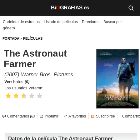
Bi
O
GRAFIAS.es
Cartelera de estrenos
Listado de películas
Directores
Buscar por
Biografías
género
Películas
PORTADA
>
PELÍCULAS
The Astronaut
TV
Farmer
Música
(2007) Warner Bros. Pictures
Un día como hoy
Ver:
Fotos
(0)
Los usuarios votaron:
Videos
Galerías
Comentarios
(0)
Imprimir
A favoritos
Suscribirse
Compartir:
Noticias
Datos de la película The Astronaut Farmer
Iniciar sesión
Crear cuenta