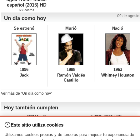
español (2015) HD
655
vistas
09 de agosto
Un día como hoy
Se estrenó
Murió
Nació
1996
1988
1963
Jack
Ramón Valdés
Whitney Houston
Castillo
Ver más de "Un día como hoy"
Hoy también cumplen
Juanes (54)
Audrey Tautou (48)
Liz Vassey (54)
Melanie Griffith (69)
Este sitio utiliza cookies
Jessica Capshaw (50)
Gillian Anderson (58)
Sam Elliott (82)
The Edge (65)
Utilizamos cookies propias y de terceros para mejorar tu experiencia de
Jarvis Hayes (45)
Anna Kendrick (41)