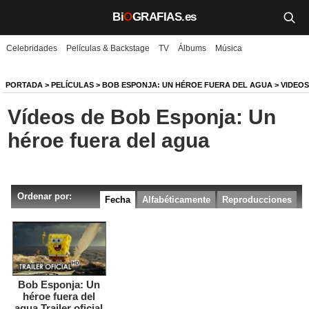
Bi
O
GRAFIAS.es
Celebridades
Películas & Backstage
TV
Álbums
Música
Biografías
Películas
PORTADA
>
PELÍCULAS
>
BOB ESPONJA: UN HÉROE FUERA DEL AGUA
> VIDEOS
Vídeos de Bob Esponja: Un
TV
héroe fuera del agua
Música
Un día como hoy
Ordenar por:
Fecha
Alfabéticamente
Reproducciones
Videos
Galerías
Noticias
Bob Esponja: Un
héroe fuera del
Iniciar sesión
Crear cuenta
agua Trailer oficial