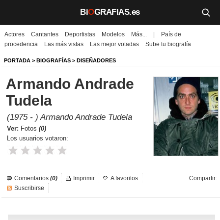
Bi
O
GRAFIAS.es
Actores
Cantantes
Deportistas
Modelos
Más...
|
País de
Biografías
procedencia
Las más vistas
Las mejor votadas
Sube tu biografía
Películas
PORTADA
>
BIOGRAFÍAS
>
DISEÑADORES
Armando Andrade
TV
Tudela
Música
(1975 - ) Armando Andrade Tudela
Un día como hoy
Ver:
Fotos
(0)
Los usuarios votaron:
Videos
Galerías
Comentarios
(0)
Imprimir
A favoritos
Compartir:
Suscribirse
Noticias
Iniciar sesión
Crear cuenta