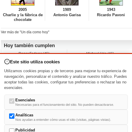
2005
1989
1943
Charlie y la fábrica de
Antonio Garisa
Ricardo Pavoni
chocolate
Ver más de "Un día como hoy"
Hoy también cumplen
Roger Federer (45)
Michael Urie (46)
Cecilia Roth (70)
Peyton List (40)
Este sitio utiliza cookies
Dustin Hoffman (89)
Emiliano Zapata (-)
Martin Brest (75)
Jimmy Jean-Louis (58)
Utilizamos cookies propias y de terceros para mejorar tu experiencia de
Adam Roarke (89)
Ken Baumann (37)
navegación, personalizar el contenido y analizar nuestro tráfico. Puedes
aceptar todas las cookies, configurar tus preferencias o rechazar las no
Nacimientos y estrenos en la fecha
esenciales.
DD/MM
/
Esenciales
Necesarias para el funcionamiento del sitio. No pueden desactivarse.
Analíticas
Nos ayudan a entender cómo usas el sitio (visitas, páginas vistas).
Buscar biografías >
A
-
B
-
C
-
D
-
E
-
F
-
G
-
H
-
I
-
J
-
K
-
L
-
M
-
N
-
O
-
P
-
Q
-
R
-
S
-
T
-
U
-
V
-
W
-
X
-
Y
-
Z
Publicidad