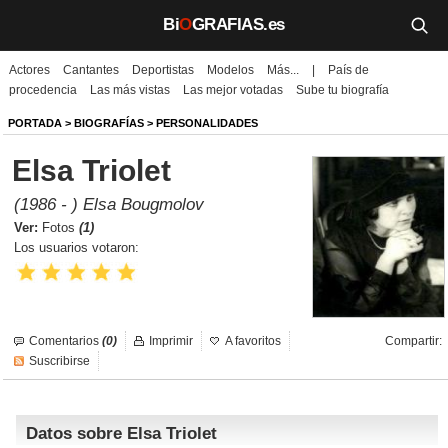
Bi
O
GRAFIAS.es
Actores
Cantantes
Deportistas
Modelos
Más...
|
País de
Biografías
procedencia
Las más vistas
Las mejor votadas
Sube tu biografía
Películas
PORTADA
>
BIOGRAFÍAS
>
PERSONALIDADES
Elsa Triolet
TV
(1986 - ) Elsa Bougmolov
Música
Ver:
Fotos
(1)
Los usuarios votaron:
Un día como hoy
Videos
Comentarios
(0)
Imprimir
A favoritos
Compartir:
Galerías
Suscribirse
Noticias
Datos sobre Elsa Triolet
Iniciar sesión
Crear cuenta