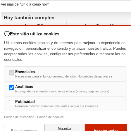
Ver más de "Un día como hoy"
Hoy también cumplen
Juanes (54)
Audrey Tautou (48)
Liz Vassey (54)
Melanie Griffith (69)
Este sitio utiliza cookies
Jessica Capshaw (50)
Gillian Anderson (58)
Sam Elliott (82)
The Edge (65)
Utilizamos cookies propias y de terceros para mejorar tu experiencia de
Jarvis Hayes (45)
Anna Kendrick (41)
navegación, personalizar el contenido y analizar nuestro tráfico. Puedes
aceptar todas las cookies, configurar tus preferencias o rechazar las no
Nacimientos y estrenos en la fecha
esenciales.
DD/MM
/
Esenciales
Necesarias para el funcionamiento del sitio. No pueden desactivarse.
Analíticas
Nos ayudan a entender cómo usas el sitio (visitas, páginas vistas).
Buscar biografías >
A
-
B
-
C
-
D
-
E
-
F
-
G
-
H
-
I
-
J
-
K
-
L
-
M
-
N
-
O
-
P
-
Q
-
R
-
S
-
T
-
U
-
V
-
W
-
X
-
Y
-
Z
Publicidad
Permiten mostrar anuncios relevantes según tus intereses.
Política de privacidad
·
Política de cookies
Guardar
© 1999-2014. Todos los derechos reservados.
Condiciones de uso
y
Política de Privacid
Solo esenciales
Aceptar todas