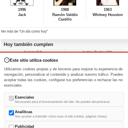
1996
1988
1963
Jack
Ramón Valdés
Whitney Houston
Castillo
Ver más de "Un día como hoy"
Hoy también cumplen
Juanes (54)
Audrey Tautou (48)
Liz Vassey (54)
Melanie Griffith (69)
Este sitio utiliza cookies
Jessica Capshaw (50)
Gillian Anderson (58)
Sam Elliott (82)
The Edge (65)
Utilizamos cookies propias y de terceros para mejorar tu experiencia de
Jarvis Hayes (45)
Anna Kendrick (41)
navegación, personalizar el contenido y analizar nuestro tráfico. Puedes
aceptar todas las cookies, configurar tus preferencias o rechazar las no
Nacimientos y estrenos en la fecha
esenciales.
DD/MM
/
Esenciales
Necesarias para el funcionamiento del sitio. No pueden desactivarse.
Analíticas
Nos ayudan a entender cómo usas el sitio (visitas, páginas vistas).
Buscar biografías >
A
-
B
-
C
-
D
-
E
-
F
-
G
-
H
-
I
-
J
-
K
-
L
-
M
-
N
-
O
-
P
-
Q
-
R
-
S
-
T
-
U
-
V
-
W
-
X
-
Y
-
Z
Publicidad