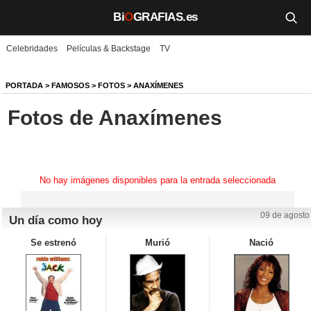
Bi
O
GRAFIAS.es
Celebridades
Películas & Backstage
TV
Biografías
Películas
PORTADA
>
FAMOSOS
>
FOTOS
>
ANAXÍMENES
Fotos de Anaxímenes
TV
Música
Un día como hoy
No hay imágenes disponibles para la entrada seleccionada
Videos
09 de agosto
Un día como hoy
Galerías
Se estrenó
Murió
Nació
Noticias
Iniciar sesión
Crear cuenta