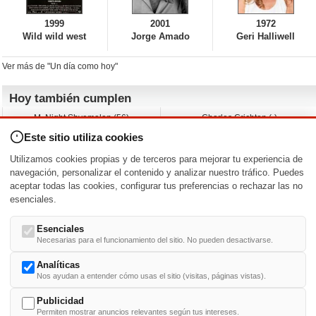
1999
2001
1972
Wild wild west
Jorge Amado
Geri Halliwell
Ver más de "Un día como hoy"
Hoy también cumplen
M. Night Shyamalan (56)
Charles Crichton (-)
Claudio Basso (49)
Jesse Ferguson (68)
Este sitio utiliza cookies
Andy Warhol (98)
Michelle Yeoh (64)
Melissa George (50)
Jeremy Ratchford (61)
Utilizamos cookies propias y de terceros para mejorar tu experiencia de
Vera Farmiga (53)
Jason O’Mara (54)
navegación, personalizar el contenido y analizar nuestro tráfico. Puedes
aceptar todas las cookies, configurar tus preferencias o rechazar las no
Nacimientos y estrenos en la fecha
esenciales.
DD/MM
/
Esenciales
Necesarias para el funcionamiento del sitio. No pueden desactivarse.
Analíticas
Nos ayudan a entender cómo usas el sitio (visitas, páginas vistas).
Buscar biografías >
A
-
B
-
C
-
D
-
E
-
F
-
G
-
H
-
I
-
J
-
K
-
L
-
M
-
N
-
O
-
P
-
Q
-
R
-
S
-
T
-
U
-
V
-
W
-
X
-
Y
-
Z
Publicidad
Permiten mostrar anuncios relevantes según tus intereses.