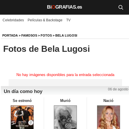
Bi
O
GRAFIAS.es
Celebridades
Películas & Backstage
TV
Biografías
Películas
PORTADA
>
FAMOSOS
>
FOTOS
>
BELA LUGOSI
Fotos de Bela Lugosi
TV
Música
Un día como hoy
No hay imágenes disponibles para la entrada seleccionada
Videos
06 de agosto
Un día como hoy
Galerías
Se estrenó
Murió
Nació
Noticias
Iniciar sesión
Crear cuenta